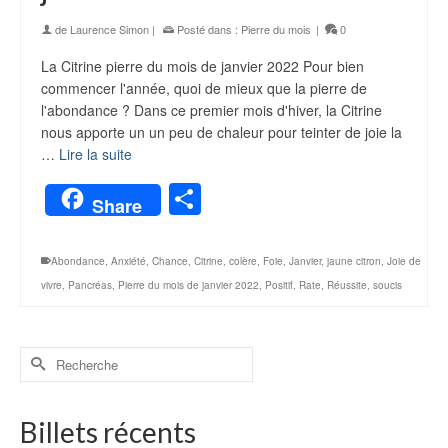
de
Laurence Simon
|
Posté dans :
Pierre du mois
|
0
La Citrine pierre du mois de janvier 2022 Pour bien
commencer l'année, quoi de mieux que la pierre de
l'abondance ? Dans ce premier mois d'hiver, la Citrine
nous apporte un un peu de chaleur pour teinter de joie la
…
Lire la suite
Partager
Share
Abondance
,
Anxiété
,
Chance
,
Citrine
,
colère
,
Foie
,
Janvier
,
jaune citron
,
Joie de
vivre
,
Pancréas
,
Pierre du mois de janvier 2022
,
Positif
,
Rate
,
Réussite
,
soucis
Billets récents