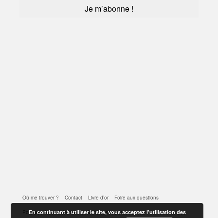
Où me trouver ?
Contact
Livre d’or
Foire aux questions
En continuant à utiliser le site, vous acceptez l’utilisation des
Politique de confidentialité
Mentions légales