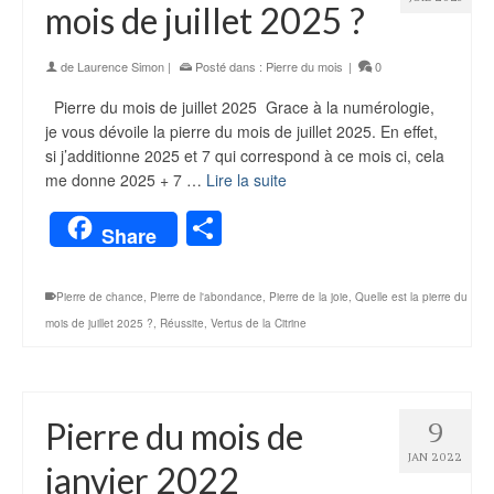
mois de juillet 2025 ?
de
Laurence Simon
|
Posté dans :
Pierre du mois
|
0
Pierre du mois de juillet 2025 Grace à la numérologie,
je vous dévoile la pierre du mois de juillet 2025. En effet,
si j’additionne 2025 et 7 qui correspond à ce mois ci, cela
me donne 2025 + 7 …
Lire la suite
Partager
Share
Pierre de chance
,
Pierre de l'abondance
,
Pierre de la joie
,
Quelle est la pierre du
mois de juillet 2025 ?
,
Réussite
,
Vertus de la Citrine
Pierre du mois de
9
JAN 2022
janvier 2022