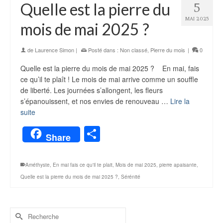
Quelle est la pierre du
5
MAI 2025
mois de mai 2025 ?
de
Laurence Simon
|
Posté dans :
Non classé
,
Pierre du mois
|
0
Quelle est la pierre du mois de mai 2025 ? En mai, fais
ce qu’il te plaît ! Le mois de mai arrive comme un souffle
de liberté. Les journées s’allongent, les fleurs
s’épanouissent, et nos envies de renouveau …
Lire la
suite
Partager
Share
Améthyste
,
En mai fais ce qu'il te plait
,
Mois de mai 2025
,
pierre apaisante
,
Quelle est la pierre du mois de mai 2025 ?
,
Sérénité