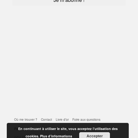
Où me trouver ?
Contact
Livre d’or
Foire aux questions
En continuant à utiliser le site, vous acceptez l’utilisation des
Politique de confidentialité
Mentions légales
Accepter
cookies.
Plus d’informations
CGV Conditions générales de vente