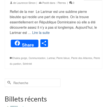
de
Laurence Simon
|
Posté dans :
Pierres
|
0
Reflet de la mer Le Larimar est une sublime pierre
bleutée qui recèle une part de mystère. On la trouve
essentiellement en République Dominicaine où elle a été
découverte assez il n’y a pas si longtemps. Aujourd’hui, le
Larimar est …
Lire la suite
Partager
Share
Chakra gorge
,
Communication
,
Larimar
,
Pierre bleue
,
Pierre des Atlantes
,
Pierre
du pardon
,
Sérénité
Billets récents