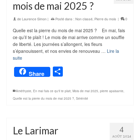
mois de mai 2025 ?
de
Laurence Simon
|
Posté dans :
Non classé
,
Pierre du mois
|
0
Quelle est la pierre du mois de mai 2025 ? En mai, fais
ce qu’il te plaît ! Le mois de mai arrive comme un souffle
de liberté. Les journées s’allongent, les fleurs
s’épanouissent, et nos envies de renouveau …
Lire la
suite
Partager
Share
Améthyste
,
En mai fais ce qu'il te plait
,
Mois de mai 2025
,
pierre apaisante
,
Quelle est la pierre du mois de mai 2025 ?
,
Sérénité
Le Larimar
4
AOÛT 2024