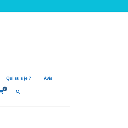
Qui suis je ?
Avis
0