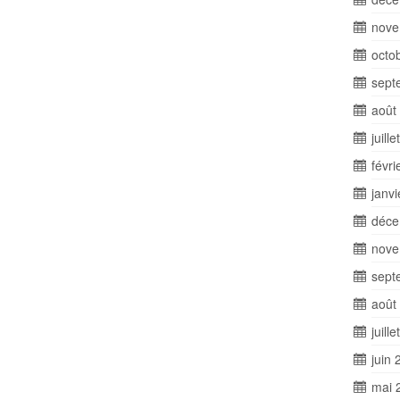
nove
octo
sept
août
juill
févri
janv
déce
nove
sept
août
juill
juin 
mai 