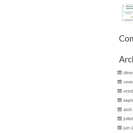
3 septe
Com
Arc
déce
nove
octo
sept
août
juill
juin 