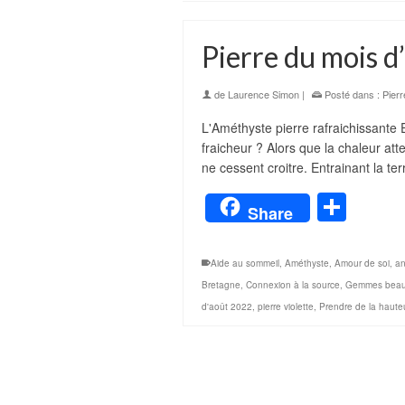
Pierre du mois 
de
Laurence Simon
|
Posté dans :
Pierr
L'Améthyste pierre rafraichissante 
fraicheur ? Alors que la chaleur att
ne cessent croitre. Entrainant la te
Part
Share
Aide au sommeil
,
Améthyste
,
Amour de soi
,
an
Bretagne
,
Connexion à la source
,
Gemmes beau
d'août 2022
,
pierre violette
,
Prendre de la haute