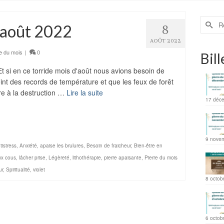
d’août 2022
8
AOÛT 2022
e du mois
|
0
Bill
Et si en ce torride mois d'août nous avions besoin de
eint des records de température et que les feux de forêt
rre à la destruction …
Lire la suite
17 déc
ager
9 nove
tistress
,
Anxiété
,
apaise les brulures
,
Besoin de fraicheur
,
Bien-être en
x cous
,
lâcher prise
,
Légèreté
,
lithothérapie
,
pierre apaisante
,
Pierre du mois
ur
,
Spiritualité
,
violet
8 octob
6 octob