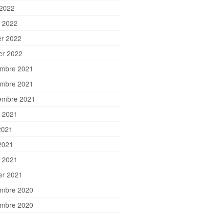
 2022
 2022
er 2022
ier 2022
mbre 2021
mbre 2021
embre 2021
et 2021
2021
2021
 2021
ier 2021
mbre 2020
mbre 2020