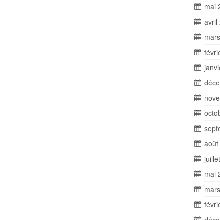
mai 
avril
mars
févri
janv
déce
nove
octo
sept
août
juill
mai 
mars
févri
déce