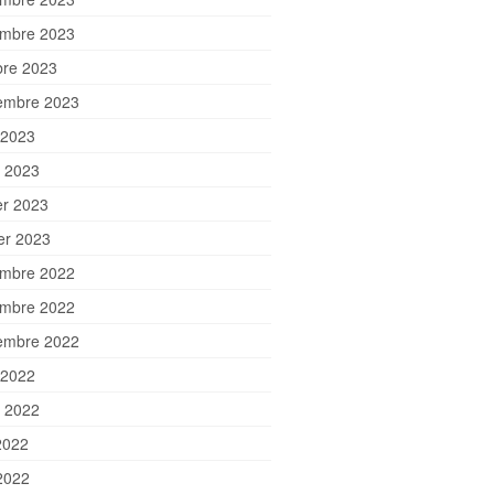
mbre 2023
bre 2023
embre 2023
 2023
et 2023
er 2023
ier 2023
mbre 2022
mbre 2022
embre 2022
 2022
et 2022
2022
2022