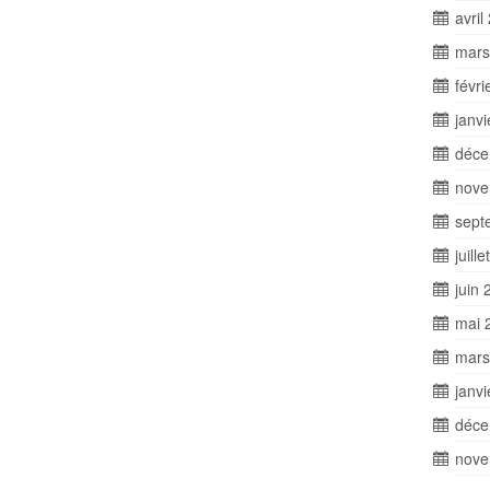
avril
mars
févri
janv
déce
nove
sept
juill
juin 
mai 
mars
janv
déce
nove