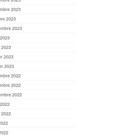
mbre 2023
bre 2023
embre 2023
 2023
et 2023
er 2023
ier 2023
mbre 2022
mbre 2022
embre 2022
 2022
et 2022
2022
2022