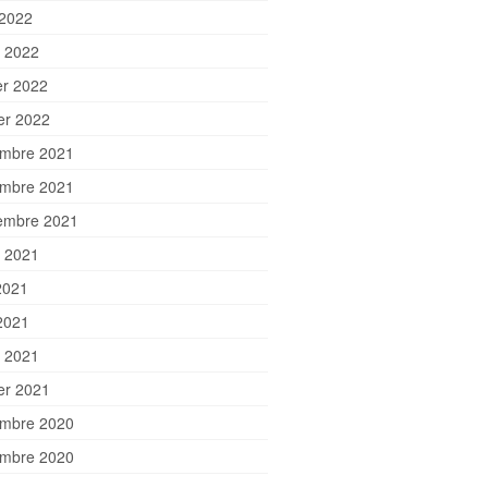
 2022
 2022
er 2022
ier 2022
mbre 2021
mbre 2021
embre 2021
et 2021
2021
2021
 2021
ier 2021
mbre 2020
mbre 2020