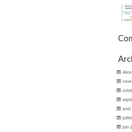
3 septe
Com
Arc
déce
nove
octo
sept
août
juill
juin 