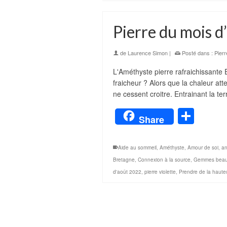
Pierre du mois 
de
Laurence Simon
|
Posté dans :
Pierr
L'Améthyste pierre rafraichissante 
fraicheur ? Alors que la chaleur att
ne cessent croitre. Entrainant la te
Part
Share
Aide au sommeil
,
Améthyste
,
Amour de soi
,
an
Bretagne
,
Connexion à la source
,
Gemmes beau
d'août 2022
,
pierre violette
,
Prendre de la haute