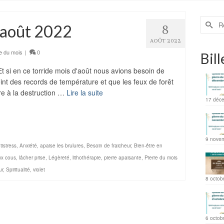
d’août 2022
8
AOÛT 2022
e du mois
|
0
Bill
Et si en ce torride mois d'août nous avions besoin de
eint des records de température et que les feux de forêt
rre à la destruction …
Lire la suite
17 déc
ager
9 nove
tistress
,
Anxiété
,
apaise les brulures
,
Besoin de fraicheur
,
Bien-être en
x cous
,
lâcher prise
,
Légèreté
,
lithothérapie
,
pierre apaisante
,
Pierre du mois
ur
,
Spiritualité
,
violet
8 octob
6 octob