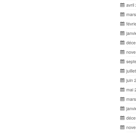
avril
mars
févri
janv
déce
nove
sept
juill
juin 
mai 
mars
janv
déce
nove