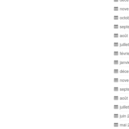
nove
octo
sept
août
juill
févri
janv
déce
nove
sept
août
juill
juin 
mai 