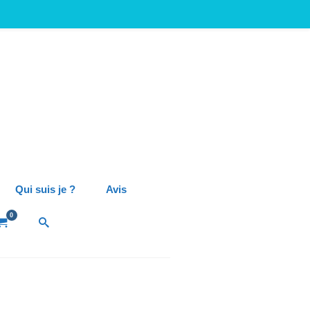
Qui suis je ?
Avis
0