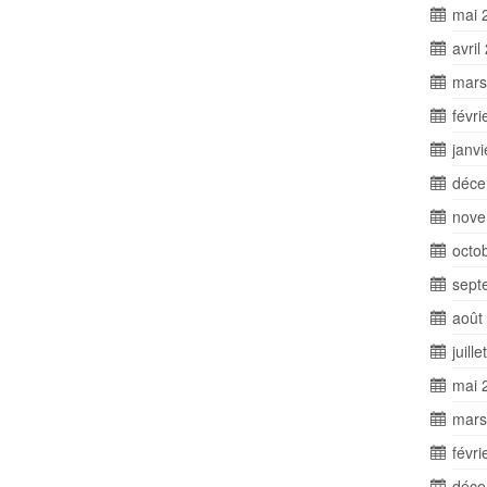
mai 
avril
mars
févri
janv
déce
nove
octo
sept
août
juill
mai 
mars
févri
déce