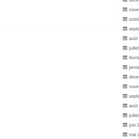
ager
nove
octo
sept
août
juill
févri
janv
déce
nove
sept
août
juill
juin 
mai 