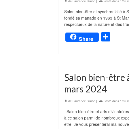
de
Laurence Simon
|
Posté dans :
Où m
Salon bien-être et synchronicité à
fondé sa manade en 1963 à St Mar
respectueux de la nature et des tr
Part
Share
Salon bien-être 
mars 2024
de
Laurence Simon
|
Posté dans :
Où m
Salon bien-être et arts divinatoires
à ce salon parmi de nombreux expo
être. Je vous présenterai ma nouvel