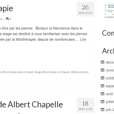
apie
26
MAR 2024
3 septe
es
|
0
re par les pierres Bonjour et bienvenus dans le
Com
stage est destiné à vous familiariser avec les pierres
onnée par la lithothérapie, depuis de nombreuses …
Lire
Arc
ager
déce
nove
e lithothérapie dans le Gard
,
Stage lithothérapie en Alsace
,
Week-end bien
octo
sept
août
juill
de Albert Chapelle
18
juin 
MAR 2024