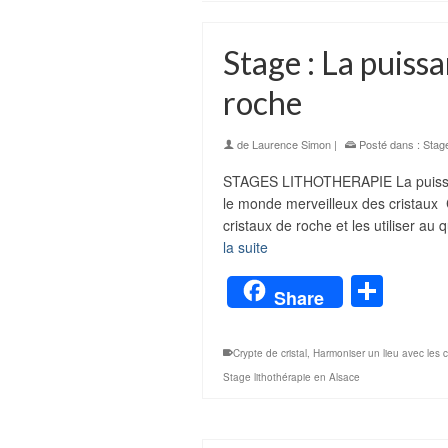
Stage : La puiss
roche
de
Laurence Simon
|
Posté dans :
Stag
STAGES LITHOTHERAPIE La puissan
le monde merveilleux des cristaux C
cristaux de roche et les utiliser au
la suite
Part
Share
Crypte de cristal
,
Harmoniser un lieu avec les c
Stage lithothérapie en Alsace