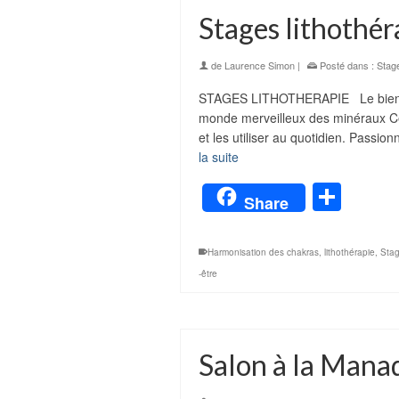
Stages lithothér
de
Laurence Simon
|
Posté dans :
Stag
STAGES LITHOTHERAPIE Le bien-êt
monde merveilleux des minéraux Ce 
et les utiliser au quotidien. Passi
la suite
Part
Share
Harmonisation des chakras
,
lithothérapie
,
Stag
-être
Salon à la Mana