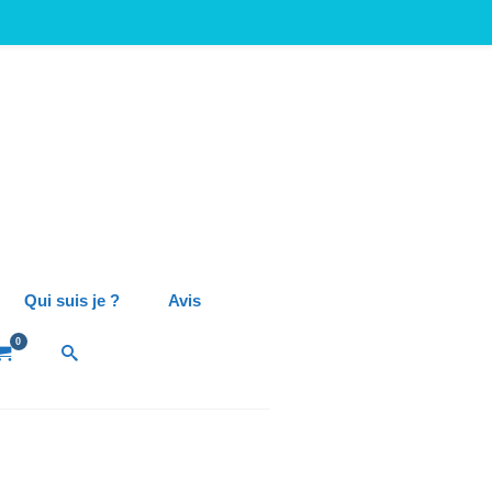
Qui suis je ?
Avis
0