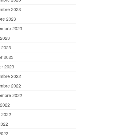
mbre 2023
bre 2023
embre 2023
 2023
et 2023
er 2023
ier 2023
mbre 2022
mbre 2022
embre 2022
 2022
et 2022
2022
2022