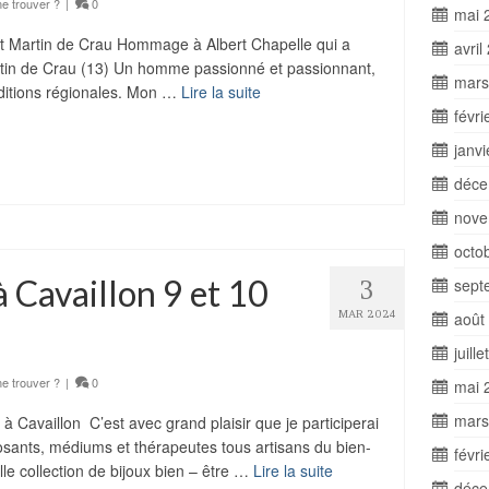
e trouver ?
|
0
mai 
 St Martin de Crau Hommage à Albert Chapelle qui a
avril
tin de Crau (13) Un homme passionné et passionnant,
mars
aditions régionales. Mon …
Lire la suite
févri
ager
janv
déce
nove
octo
à Cavaillon 9 et 10
3
sept
MAR 2024
août
juill
e trouver ?
|
0
mai 
mars
 à Cavaillon C’est avec grand plaisir que je participerai
sants, médiums et thérapeutes tous artisans du bien-
févri
le collection de bijoux bien – être …
Lire la suite
déce