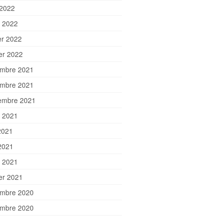
 2022
 2022
er 2022
ier 2022
mbre 2021
mbre 2021
embre 2021
et 2021
2021
2021
 2021
ier 2021
mbre 2020
mbre 2020