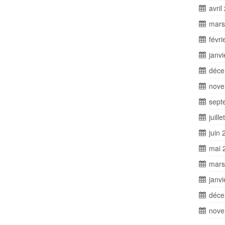
avril
mars
févri
janv
déce
nove
sept
juill
juin 
mai 
mars
janv
déce
nove