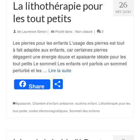
La lithothérapie pour
26
DÉC 2021
les tout petits
de
Laurence Simon
|
Posté dans :
Non classé
|
0
Les pierres pour les enfants L'usage des pierres est tout
à fait adaptée aux enfants, car certaines pierres
dégagent une énergie douce et apaisante idéale pour les
tout petits Le sommeil Les enfants ont parfois un sommeil
perturbé et les …
Lire la suite
Partager
Share
Apaisante
,
Chambre d'enfant ambiance
,
eczéma enfant
,
Lithothérapie pour les
tout petits
,
ondes électromagnétiques
,
Sommeil des enfants