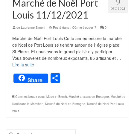
Marché de Noël Port
9
DÉC 2021
Louis 11/12/2021
de
Laurence Simon
|
Posté dans :
Où me trouver ?
|
0
Marché de Noël Port Louis Cette année encore le marché
de Noël de Port Louis se tiendra autour de l' église place
St Pierre. Et nous avons le grand plaisir d'y participer.
Vous trouverez de nombreux exposants, 85 artisans et …
Lire la suite
Partager
Share
Gemmes beaux cous
,
Made in Breizh
,
Marché artisans en Bretagne
,
Marché de
Noël dans le Morbihan
,
Marché de Noël en Bretagne
,
Marché de Noël Port Louis
2021