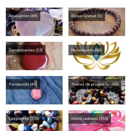
Apaisantes
(69)
Bijoux Grenat
(5)
Dynamisantes
(13)
Nouveautés
(66)
Pendentifs
(49)
Pierres de protection
(62)
Les pierres
(154)
Idées cadeaux
(150)