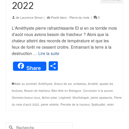
2022
de
Laurence Simon
|
Posté dans :
Pierre du mois
|
0
L'Améthyste pierre rafraichissante Et si en ce torride mois
d'août nous avions besoin de fraicheur ? Alors que la
chaleur atteint des records de température et que les
feux de forêt ne cessent croitre. Entrainant la terre à la
destruction …
Lire la suite
Partager
Share
Aide au sommeil
,
Améthyste
,
Amour de soi
,
antistress
,
Anxiété
,
apaise les
brulures
,
Besoin de fraicheur
,
Bien-être en Bretagne
,
Connexion à la source
,
Gemmes beaux cous
,
lâcher prise
,
Légèreté
,
lithothérapie
,
pierre apaisante
,
Pierre
du mois d'août 2022
,
pierre violette
,
Prendre de la hauteur
,
Spiritualité
,
violet