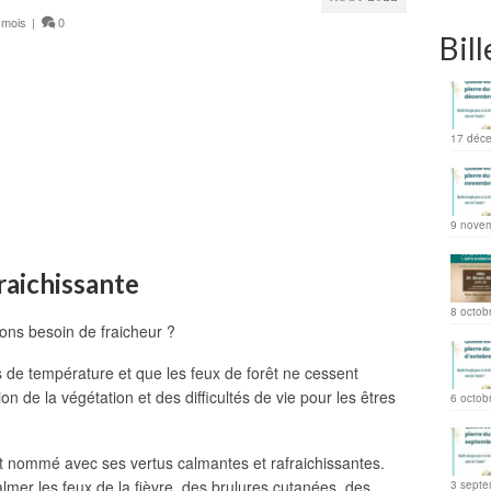
 mois
|
0
Bill
17 déc
9 nove
raichissante
8 octob
ions besoin de fraicheur ?
s de température et que les feux de forêt ne cessent
tion de la végétation et des difficultés de vie pour les êtres
6 octob
int nommé avec ses vertus calmantes et rafraichissantes.
almer les feux de la fièvre, des brulures cutanées, des
3 septe