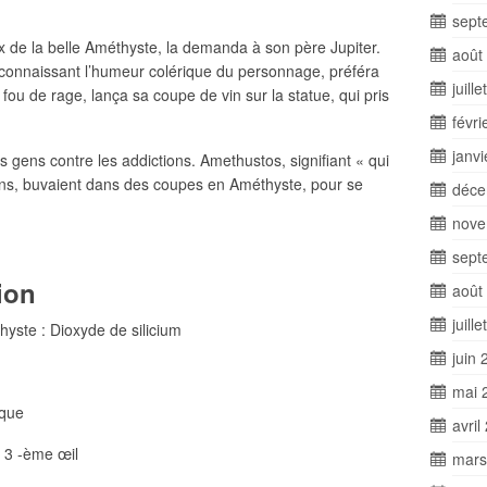
sept
 de la belle Améthyste, la demanda à son père Jupiter.
août
e, connaissant l’humeur colérique du personnage, préféra
juill
, fou de rage, lança sa coupe de vin sur la statue, qui pris
févri
janv
es gens contre les addictions. Amethustos, signifiant « qui
ains, buvaient dans des coupes en Améthyste, pour se
déce
nove
sept
tion
août
juill
te : Dioxyde de silicium
juin 
mai 
que
avril
 3 -ème œil
mars