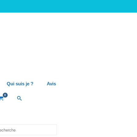
Qui suis je ?
Avis
0