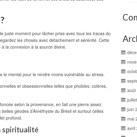
Com
 ?
le juste moment pour lâcher prise avec tous les tracas du
Arc
Regardez les choses avec détachement et sérénité. Cette
 à la connexion à la source divine.
déce
nove
octo
ce le mental pour le rendre moins vulnérable au stress.
sept
onnelles et obsessionnelles telles que phobies, colères,
août
juill
s foncée selon la provenance, en fait une pierre assez
juin 
belles géodes d’Améthyste du Brésil et surtout celles
let profond.
mai 
spiritualité
avril