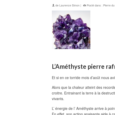
de
Laurence Simon
|
Posté dans :
Pierre du
L’Améthyste pierre raf
Et si en ce torride mois d’août nous av
Alors que la chaleur atteint des record
croitre. Entrainant la terre à la destruc
vivants.
L’ énergie de l’ Améthyste arrive à po
En effet, son action apaisante aide à c