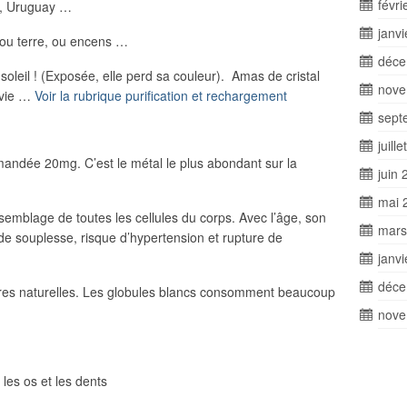
févri
, Uruguay …
janv
ou terre, ou encens …
déce
il ! (Exposée, elle perd sa couleur). Amas de cristal
nove
 vie …
Voir la rubrique purification et rechargement
sept
juill
andée 20mg. C’est le métal le plus abondant sur la
juin 
mai 
emblage de toutes les cellules du corps. Avec l’âge, son
mars
t de souplesse, risque d’hypertension et rupture de
janv
déce
aires naturelles. Les globules blancs consomment beaucoup
nove
 les os et les dents