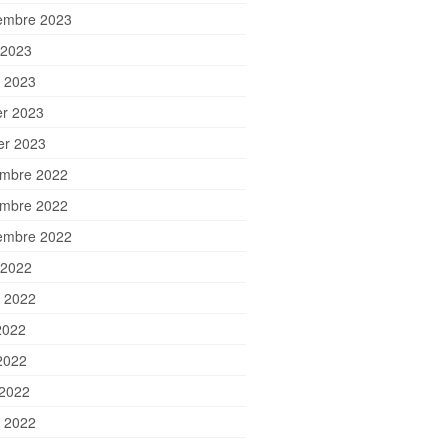
embre 2023
 2023
et 2023
er 2023
ier 2023
mbre 2022
mbre 2022
embre 2022
 2022
et 2022
2022
2022
 2022
 2022