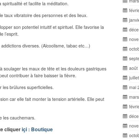
mars
spiritualité et facilite la méditation.
févri
e taux vibratoire des personnes et des lieux.
janv
er son potentiel intuitif et spirituel. Elle favorise la
déce
e l’esprit.
nove
s addictions diverses. (Alcoolisme, tabac etc…)
octo
sept
août
à soulager les maux de tête et les douleurs gastriques
peut contribuer à faire baisser la fièvre.
juill
 les brûlures superficielles.
mai 
mars
on car elle fait monter la tension artérielle. Elle peut
févri
déce
ite les cauchemars.
nove
e cliquer
içi : Boutique
octo