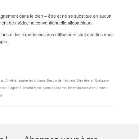
pagnement dans le bien – être et ne se substitue en aucun
ement de médecine conventionnelle allopathique.
tions et les expériences des utilisateurs sont décrites dans
apie.
ger
ess
,
Anxiété
,
apaise les brulures
,
Besoin de fraicheur
,
Bien-être en Bretagne
,
prise
,
Légèreté
,
lithothérapie
,
pierre apaisante
,
Pierre du mois d'août 2022
,
et