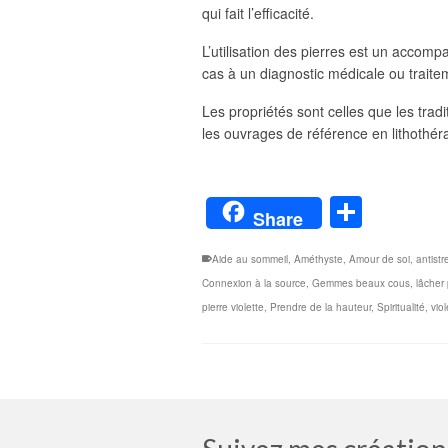
qui fait l’efficacité.
L’utilisation des pierres est un accom
cas à un diagnostic médicale ou trait
Les propriétés sont celles que les tradi
les ouvrages de référence en lithothér
Parta
Share
Aide au sommeil
,
Améthyste
,
Amour de soi
,
antistr
Connexion à la source
,
Gemmes beaux cous
,
lâcher 
pierre violette
,
Prendre de la hauteur
,
Spiritualité
,
viol