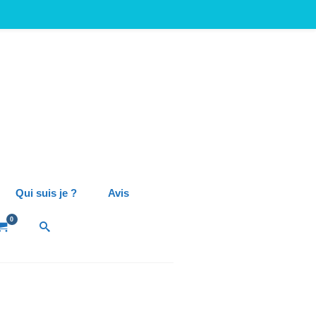
Qui suis je ?
Avis
0