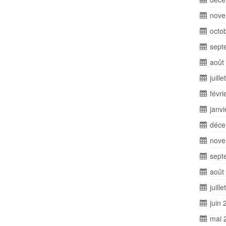
nove
octo
sept
août
juill
févri
janv
déce
nove
sept
août
juill
juin 
mai 