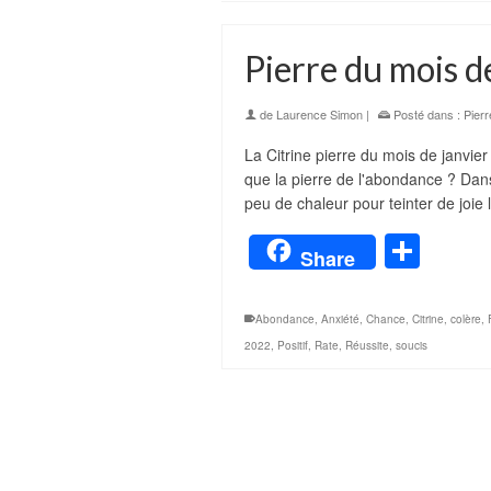
Pierre du mois d
de
Laurence Simon
|
Posté dans :
Pierr
La Citrine pierre du mois de janvi
que la pierre de l'abondance ? Dans
peu de chaleur pour teinter de joie
Part
Share
Abondance
,
Anxiété
,
Chance
,
Citrine
,
colère
,
2022
,
Positif
,
Rate
,
Réussite
,
soucis