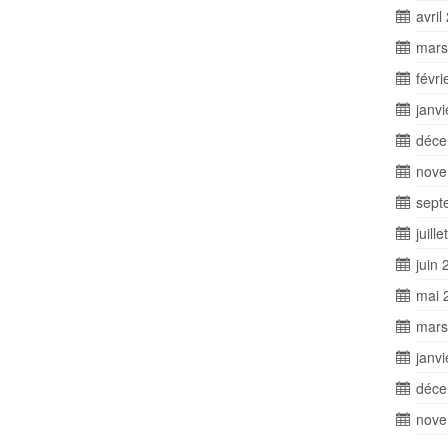
avril
mars
févri
janv
déce
nove
sept
juill
juin 
mai 
mars
janv
déce
nove