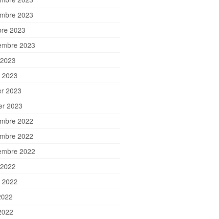
mbre 2023
bre 2023
embre 2023
 2023
et 2023
er 2023
ier 2023
mbre 2022
mbre 2022
embre 2022
 2022
et 2022
2022
2022