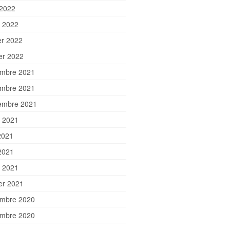
 2022
 2022
er 2022
ier 2022
mbre 2021
mbre 2021
embre 2021
et 2021
2021
2021
 2021
ier 2021
mbre 2020
mbre 2020