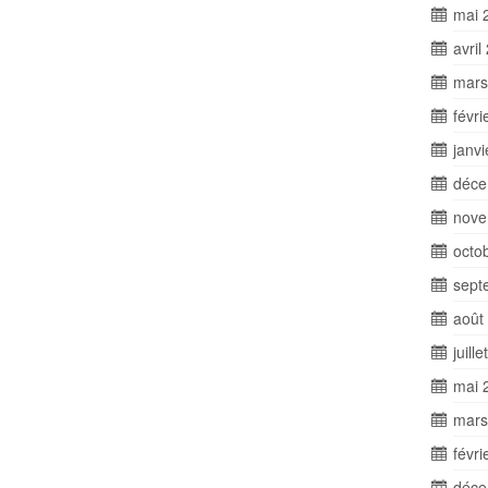
mai 
avril
mars
févri
janv
déce
nove
octo
sept
août
juill
mai 
mars
févri
déce