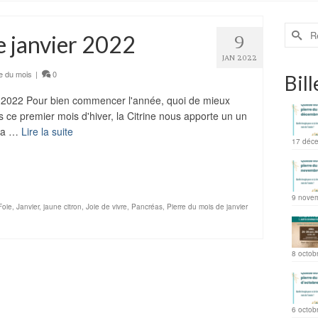
e janvier 2022
9
JAN 2022
e du mois
|
0
Bill
er 2022 Pour bien commencer l'année, quoi de mieux
 ce premier mois d'hiver, la Citrine nous apporte un un
 la …
Lire la suite
17 déc
ager
9 nove
Foie
,
Janvier
,
jaune citron
,
Joie de vivre
,
Pancréas
,
Pierre du mois de janvier
8 octob
6 octob