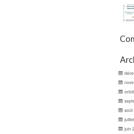
3 septe
Com
Arc
déce
nove
octo
sept
août
juill
juin 