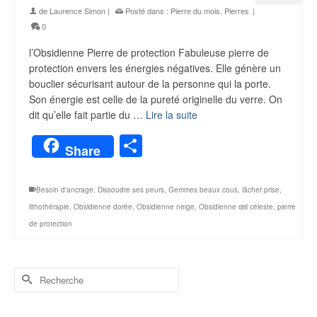
de
Laurence Simon
|
Posté dans :
Pierre du mois
,
Pierres
|
0
l’Obsidienne Pierre de protection Fabuleuse pierre de
protection envers les énergies négatives. Elle génère un
bouclier sécurisant autour de la personne qui la porte.
Son énergie est celle de la pureté originelle du verre. On
dit qu’elle fait partie du …
Lire la suite
Partager
Share
Besoin d'ancrage
,
Dissoudre ses peurs
,
Gemmes beaux cous
,
lâcher prise
,
lithothérapie
,
Obsidienne dorée
,
Obsidienne neige
,
Obsidienne œil céleste
,
pierre
de protection