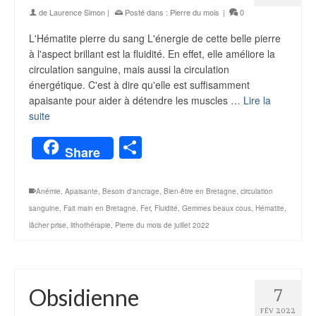
de
Laurence Simon
|
Posté dans :
Pierre du mois
|
0
L'Hématite pierre du sang L'énergie de cette belle pierre
à l'aspect brillant est la fluidité. En effet, elle améliore la
circulation sanguine, mais aussi la circulation
énergétique. C'est à dire qu'elle est suffisamment
apaisante pour aider à détendre les muscles …
Lire la
suite
Partager
Share
Anémie
,
Apaisante
,
Besoin d'ancrage
,
Bien-être en Bretagne
,
circulation
sanguine
,
Fait main en Bretagne
,
Fer
,
Fluidité
,
Gemmes beaux cous
,
Hématite
,
lâcher prise
,
lithothérapie
,
Pierre du mois de juillet 2022
Obsidienne
7
FÉV 2022