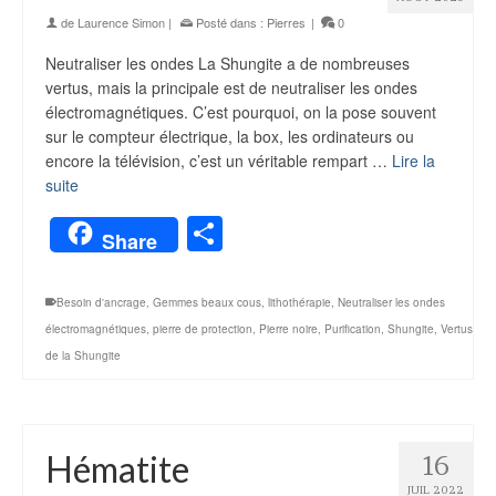
de
Laurence Simon
|
Posté dans :
Pierres
|
0
Neutraliser les ondes La Shungite a de nombreuses
vertus, mais la principale est de neutraliser les ondes
électromagnétiques. C’est pourquoi, on la pose souvent
sur le compteur électrique, la box, les ordinateurs ou
encore la télévision, c’est un véritable rempart …
Lire la
suite
Partager
Share
Besoin d'ancrage
,
Gemmes beaux cous
,
lithothérapie
,
Neutraliser les ondes
électromagnétiques
,
pierre de protection
,
Pierre noire
,
Purification
,
Shungite
,
Vertus
de la Shungite
Hématite
16
JUIL 2022