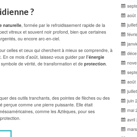
sept
idienne ?
août
juill
 naturelle
, formée par le refroidissement rapide de la
spect vitreux et souvent noir profond, bien que certaines
févri
argentés, ou encore arc-en-ciel.
janv
pour celles et ceux qui cherchent à mieux se comprendre, à
déce
t. En ce mois d’août, laissez-vous guider par
l’énergie
nove
, symbole de vérité, de transformation et de
protection
.
sept
août
juill
riquer des outils tranchants, des pointes de flèches ou des
juin 
 été perçue comme une pierre puissante. Elle était
mai 
s mésoaméricaines, comme les Aztèques, pour ses
protection.
avril
mars