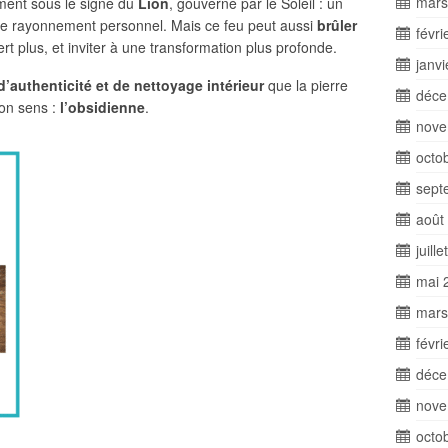
mars
ement sous le signe du
Lion
, gouverné par le Soleil : un
de rayonnement personnel. Mais ce feu peut aussi
brûler
févri
ert plus, et inviter à une transformation plus profonde.
janv
 d’authenticité et de nettoyage intérieur
que la pierre
déce
son sens :
l’obsidienne
.
nove
octo
sept
août
juill
mai 
mars
févri
déce
nove
octo