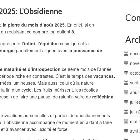
2025: L’Obsidienne
Com
le
la pierre du mois d’août 2025
. En effet, si on
en réduisant ce nombre, on obtient
8.
Arc
représente
l’infini, l’équilibre
cosmique et la
énergie
parfaitement alignée avec
la puissance de
déce
nove
e maturité et d’introspection
ce 8ème mois de l’année
octo
e période riche en contrastes. C’est le temps des
vacances,
sept
urnées lumineuses. Mais aussi celui où la nature
fin d’un cycle. Les fruits mûrissent, les récoltes
août
besoin de faire une pause, de ralentir, voire de
réfléchir à
juill
juin 
e révélations personnelles et parfois de questionnements
mai 
née. L’obsidienne accompagne ce moment en aidant à faire
et à avancer avec lucidité et force.
avril