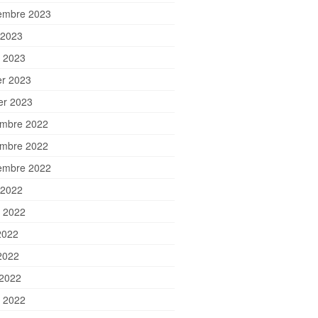
embre 2023
 2023
et 2023
er 2023
ier 2023
mbre 2022
mbre 2022
embre 2022
 2022
et 2022
2022
2022
 2022
 2022