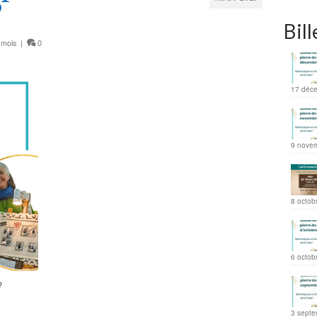
?
Bill
 mois
|
0
17 déc
9 nove
8 octob
6 octob
?
3 septe