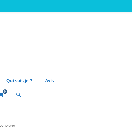
Qui suis je ?
Avis
0