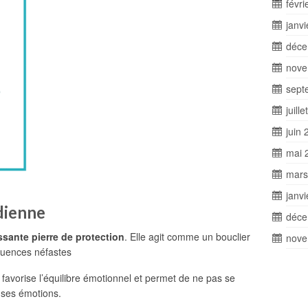
févri
janv
déce
nove
sept
juill
juin 
mai 
mars
janv
idienne
déce
ssante pierre de protection
. Elle agit comme un bouclier
nove
fluences néfastes
, favorise l’équilibre émotionnel et permet de ne pas se
 ses émotions.