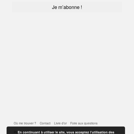
Où me trouver ?
Contact
Livre d’or
Foire aux questions
En continuant à utiliser le site, vous acceptez l’utilisation des
Politique de confidentialité
Mentions légales