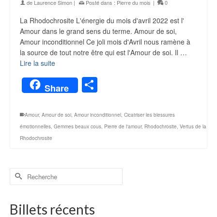
de
Laurence Simon
|
Posté dans :
Pierre du mois
|
0
La Rhodochrosite L'énergie du mois d'avril 2022 est l'
Amour dans le grand sens du terme. Amour de soi,
Amour inconditionnel Ce joli mois d'Avril nous ramène à
la source de tout notre être qui est l'Amour de soi. Il …
Lire la suite
Partager
Share
Amour
,
Amour de soi
,
Amour inconditionnel
,
Cicatriser les blessures
émotionnelles
,
Gemmes beaux cous
,
Pierre de l'amour
,
Rhodochrosite
,
Vertus de la
Rhodochrosite
Billets récents