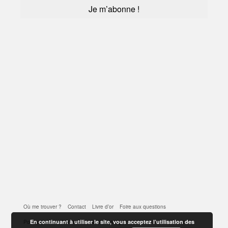
Où me trouver ?
Contact
Livre d’or
Foire aux questions
En continuant à utiliser le site, vous acceptez l’utilisation des
Politique de confidentialité
Mentions légales