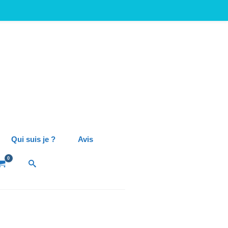
Qui suis je ?
Avis
0