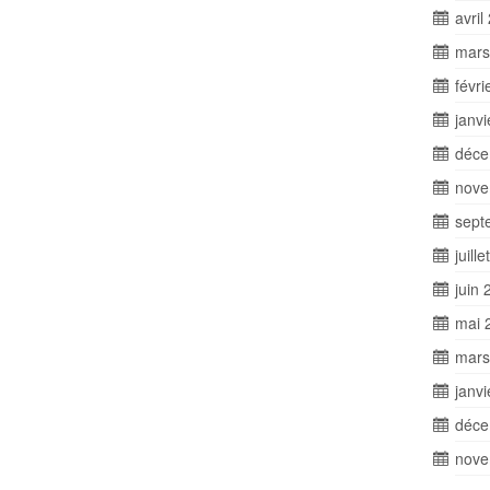
avril
mars
févri
janv
déce
nove
sept
juill
juin 
mai 
mars
janv
déce
nove