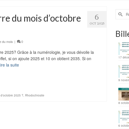
erre du mois d’octobre
6
OCT 2025
Bill
e du mois
|
0
bre 2025? Grâce à la numérologie, je vous dévoile la
17 déc
fet, si on ajoute 2025 et 10 on obtient 2035. Si on
ire la suite
ager
9 nove
s d'octobre 2025 ?
,
Rhodochrosite
8 octob
6 octob