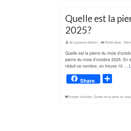
Quelle est la pi
2025?
de
Laurence Simon
|
Posté dans :
Pierr
Quelle est la pierre du mois d’octo
pierre du mois d’octobre 2025. En ef
réduit ce nombre, on trouve 10 …
L
Part
Share
Energie d'octobre
,
Quelle est la pierre du moi