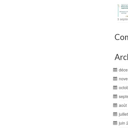
3 septe
Com
Arc
déce
nove
octo
sept
août
juill
juin 