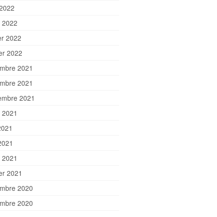
 2022
 2022
er 2022
ier 2022
mbre 2021
mbre 2021
embre 2021
et 2021
2021
2021
 2021
ier 2021
mbre 2020
mbre 2020