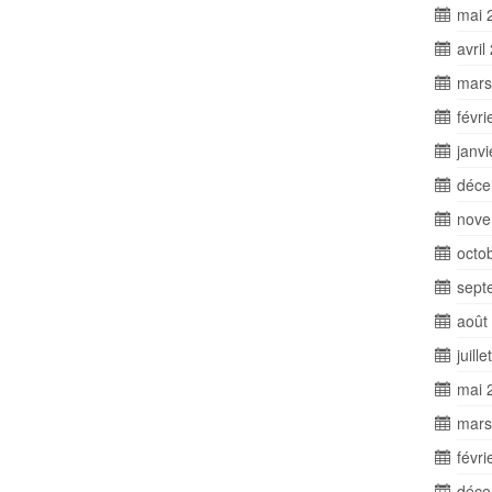
mai 
avril
mars
févri
janv
déce
nove
octo
sept
août
juill
mai 
mars
févri
déce