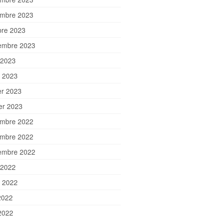
mbre 2023
bre 2023
embre 2023
 2023
et 2023
er 2023
ier 2023
mbre 2022
mbre 2022
embre 2022
 2022
et 2022
2022
2022