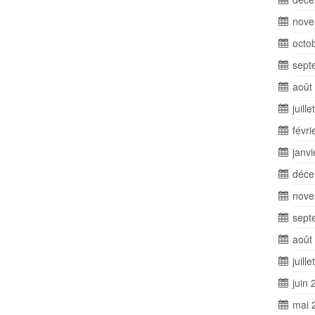
nove
octo
sept
août
juill
févri
janv
déce
nove
sept
août
juill
juin 
mai 