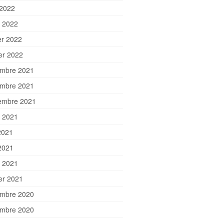
 2022
 2022
er 2022
ier 2022
mbre 2021
mbre 2021
embre 2021
et 2021
2021
2021
 2021
ier 2021
mbre 2020
mbre 2020