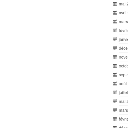
mai 
avril
mars
févri
janv
déce
nove
octo
sept
août
juill
mai 
mars
févri
déce