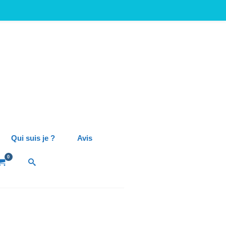
Qui suis je ?
Avis
0