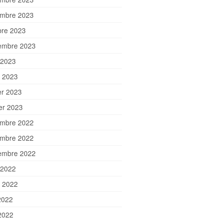
mbre 2023
bre 2023
embre 2023
 2023
et 2023
er 2023
ier 2023
mbre 2022
mbre 2022
embre 2022
 2022
et 2022
2022
2022