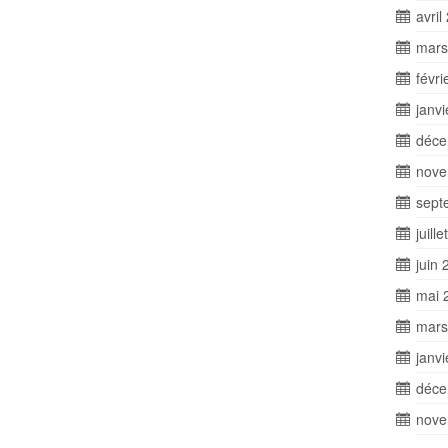
avril
mars
févri
janv
déce
nove
sept
juill
juin 
mai 
mars
janv
déce
nove