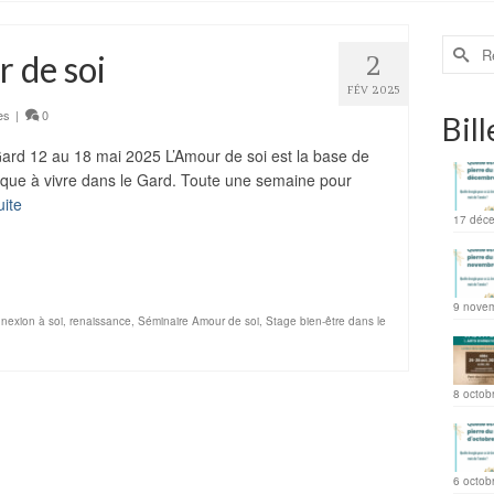
 de soi
2
FÉV 2025
es
|
0
Bill
rd 12 au 18 mai 2025 L’Amour de soi est la base de
ique à vivre dans le Gard. Toute une semaine pour
uite
17 déc
ager
9 nove
nexion à soi
,
renaissance
,
Séminaire Amour de soi
,
Stage bien-être dans le
8 octob
6 octob