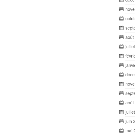
nove
octo
sept
août
juill
févri
janv
déce
nove
sept
août
juill
juin 
mai 