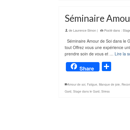
Séminaire Amour
de
Laurence Simon
|
Posté dans :
Stag
Séminaire Amour de Soi dans le Ga
tout Offrez vous une expérience un
prendre soin de vous et …
Lire la s
Part
Share
Amour de soi
,
Fatigue
,
Manque de joie
,
Recon
Gard
,
Stage dans le Gard
,
Stress