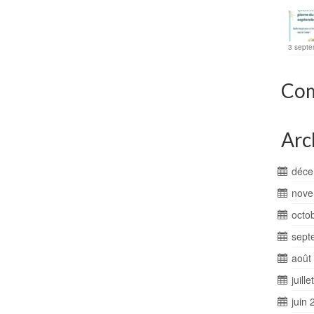
3 septe
Com
Arc
déce
nove
octo
sept
août
juill
juin 