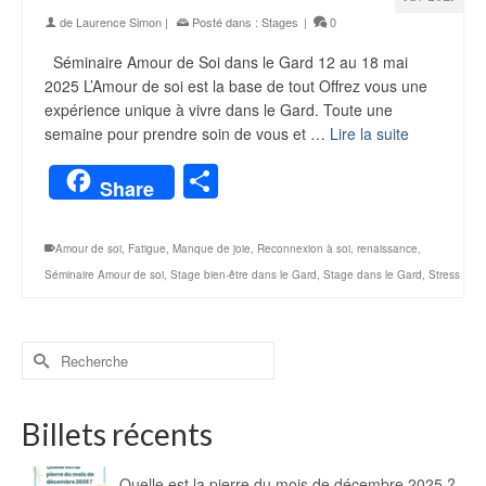
de
Laurence Simon
|
Posté dans :
Stages
|
0
Séminaire Amour de Soi dans le Gard 12 au 18 mai
2025 L’Amour de soi est la base de tout Offrez vous une
expérience unique à vivre dans le Gard. Toute une
semaine pour prendre soin de vous et …
Lire la suite
Partager
Share
Amour de soi
,
Fatigue
,
Manque de joie
,
Reconnexion à soi
,
renaissance
,
Séminaire Amour de soi
,
Stage bien-être dans le Gard
,
Stage dans le Gard
,
Stress
Billets récents
Quelle est la pierre du mois de décembre 2025 ?