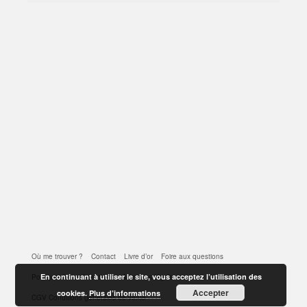
Où me trouver ?
Contact
Livre d’or
Foire aux questions
En continuant à utiliser le site, vous acceptez l’utilisation des
Politique de confidentialité
Mentions légales
Accepter
cookies.
Plus d’informations
CGV Conditions générales de vente