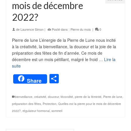
mois de décembre
2022?
de
Laurence Simon
|
Posté dans :
Pierre du mois
|
0
Pierre de lune L’énergie de la Pierre de Lune nous incité
à la créativité, la bienveillance, la douceur et la joie de la
préparation des fêtes de fin d’année. Ce mois de
décembre est un mois pétillant, malgré le froid …
Lire la
suite
Partager
Share
bienveillance
,
créativité
,
douceur
,
fécondité
,
pierre de la féminité
,
Pierre de lune
,
préparation des fêtes
,
Protection
,
Quelles est la pierre pour le mois de décembre
2022?
,
régulateur hormonal
,
sommeil