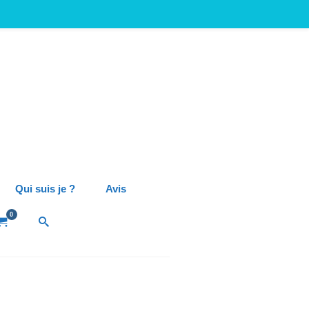
Qui suis je ?
Avis
0