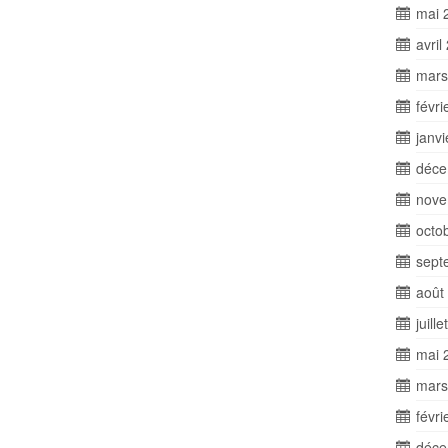
mai 
avril
mars
févri
janv
déce
nove
octo
sept
août
juill
mai 
mars
févri
déce