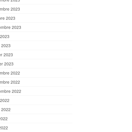
mbre 2023
bre 2023
embre 2023
 2023
et 2023
er 2023
ier 2023
mbre 2022
mbre 2022
embre 2022
 2022
et 2022
2022
2022