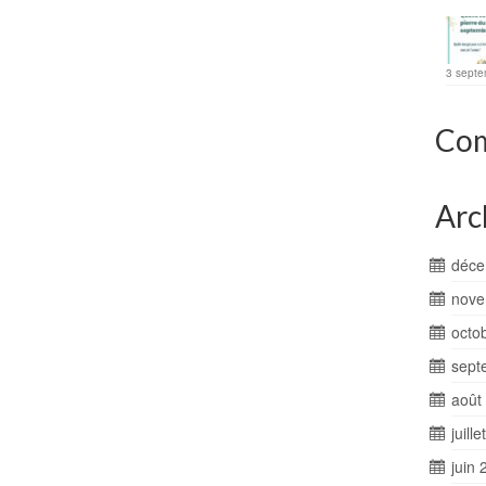
3 septe
Com
Arc
déce
nove
octo
sept
août
juill
juin 