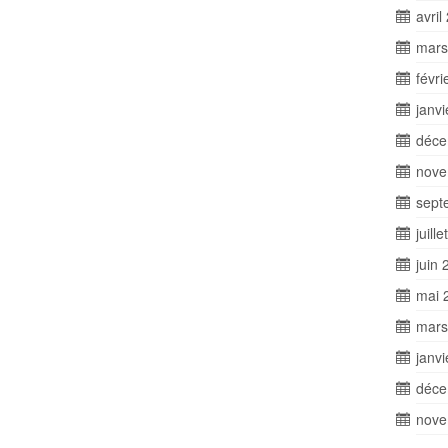
avril
mars
févri
janv
déce
nove
sept
juill
juin 
mai 
mars
janv
déce
nove