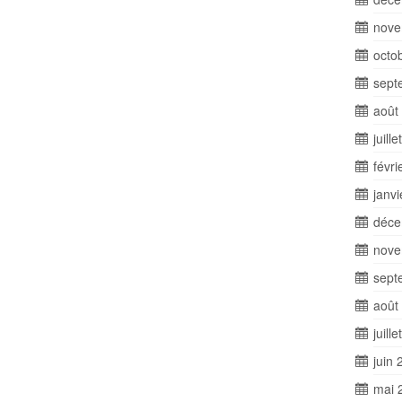
nove
octo
sept
août
juill
févri
janv
déce
nove
sept
août
juill
juin 
mai 