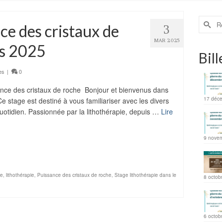
ce des cristaux de
3
MAR 2025
rs 2025
Bill
es
|
0
e des cristaux de roche Bonjour et bienvenus dans
17 déc
e stage est destiné à vous familiariser avec les divers
 quotidien. Passionnée par la lithothérapie, depuis …
Lire
ager
9 nove
he
,
lithothérapie
,
Puissance des cristaux de roche
,
Stage lithothérapie dans le
8 octob
6 octob