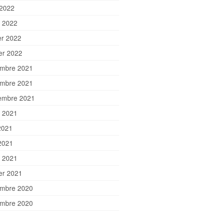
 2022
 2022
er 2022
ier 2022
mbre 2021
mbre 2021
embre 2021
et 2021
2021
2021
 2021
ier 2021
mbre 2020
mbre 2020