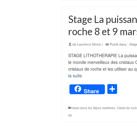
Stage La puissan
roche 8 et 9 ma
de
Laurence Simon
|
Posté dans :
Stag
STAGE LITHOTHERAPIE La puissanc
le monde merveilleux des cristaux C
cristaux de roche et les utiliser au
la suite
Part
Share
cristal dans les Alpes maritimes
,
Cristal de roc
06