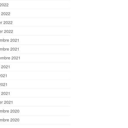
 2022
 2022
er 2022
ier 2022
mbre 2021
mbre 2021
embre 2021
et 2021
2021
2021
 2021
ier 2021
mbre 2020
mbre 2020