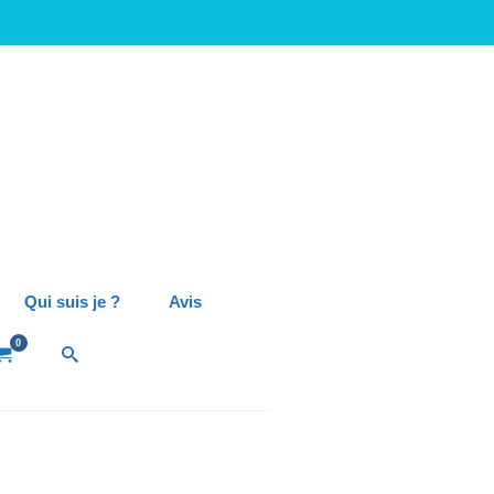
Qui suis je ?
Avis
0