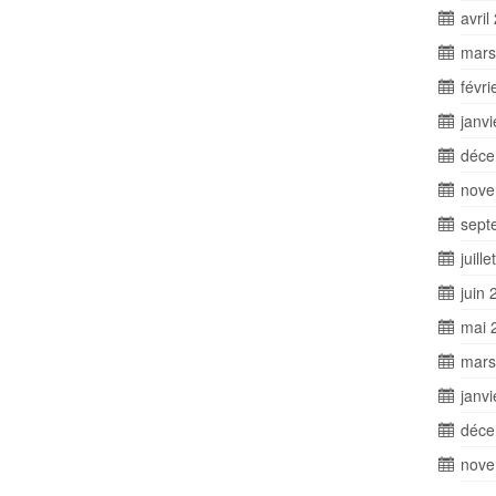
avril
mars
févri
janv
déce
nove
sept
juill
juin 
mai 
mars
janv
déce
nove