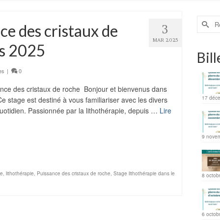
ce des cristaux de
3
MAR 2025
rs 2025
Bill
es
|
0
e des cristaux de roche Bonjour et bienvenus dans
17 déc
e stage est destiné à vous familiariser avec les divers
 quotidien. Passionnée par la lithothérapie, depuis …
Lire
ager
9 nove
he
,
lithothérapie
,
Puissance des cristaux de roche
,
Stage lithothérapie dans le
8 octob
6 octob