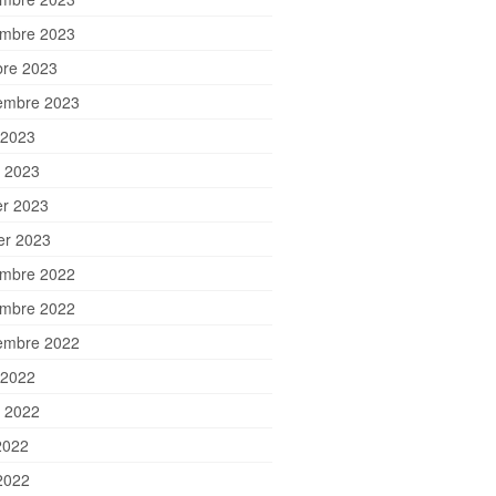
mbre 2023
bre 2023
embre 2023
 2023
et 2023
er 2023
ier 2023
mbre 2022
mbre 2022
embre 2022
 2022
et 2022
2022
2022