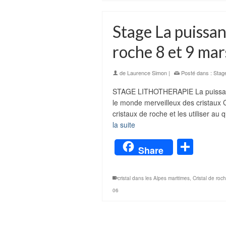
Stage La puissan
roche 8 et 9 ma
de
Laurence Simon
|
Posté dans :
Stag
STAGE LITHOTHERAPIE La puissanc
le monde merveilleux des cristaux C
cristaux de roche et les utiliser au
la suite
Part
Share
cristal dans les Alpes maritimes
,
Cristal de roc
06