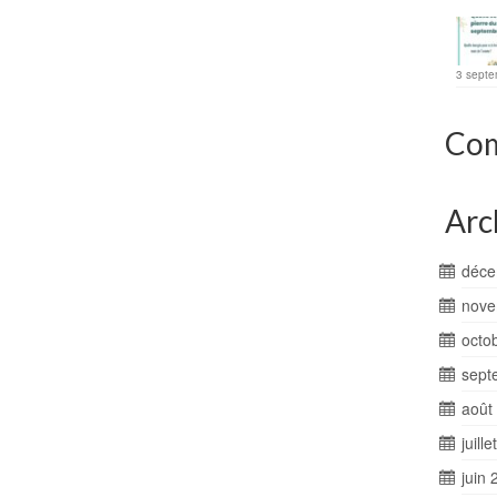
3 septe
Com
Arc
déce
nove
octo
sept
août
juill
juin 