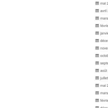
mai 
avril
mars
févri
janv
déce
nove
octo
sept
août
juill
mai 
mars
févri
déce