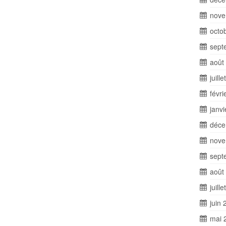
nove
octo
sept
août
juill
févri
janv
déce
nove
sept
août
juill
juin 
mai 