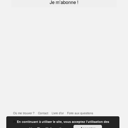
Où me trouver ?
Contact
Livre d’or
Foire aux questions
En continuant à utiliser le site, vous acceptez l’utilisation des
Politique de confidentialité
Mentions légales