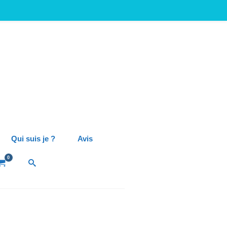
Qui suis je ?
Avis
0