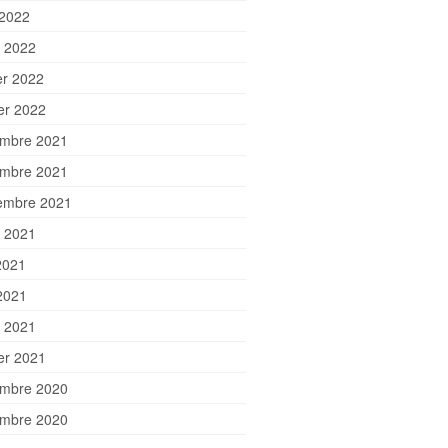
 2022
 2022
er 2022
ier 2022
mbre 2021
mbre 2021
embre 2021
et 2021
2021
2021
 2021
ier 2021
mbre 2020
mbre 2020