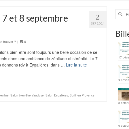
 7 et 8 septembre
2
SEP 2024
Bill
e trouver ?
|
0
lons bien-être sont toujours une belle occasion de se
17 déc
ents dans une ambiance de zénitude et sérénité. Le 7
s donnons rdv à Eygalières, dans …
Lire la suite
ager
9 nove
ptembre
,
Salon bien-être Vaucluse
,
Salon Eygalières
,
Sortir en Provence
8 octob
6 octob