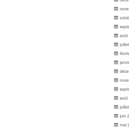
nove
octo
sept
août
juill
févri
janv
déce
nove
sept
août
juill
juin 
mai 