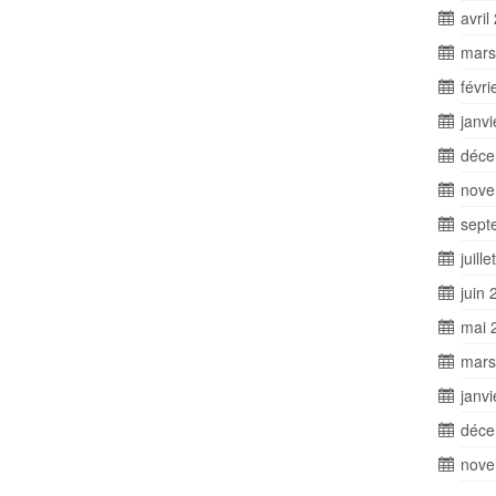
avril
mars
févri
janv
déce
nove
sept
juill
juin 
mai 
mars
janv
déce
nove