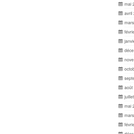
mai 
avril
mars
févri
janv
déce
nove
octo
sept
août
juill
mai 
mars
févri
déce