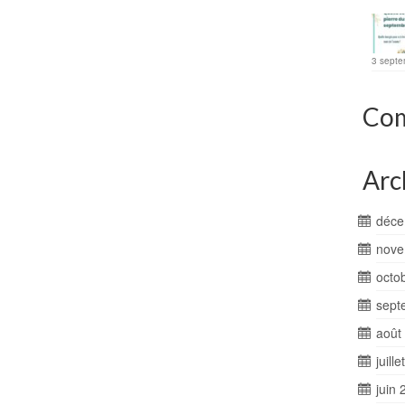
3 septe
Com
Arc
déce
nove
octo
sept
août
juill
juin 