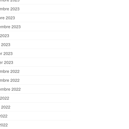
mbre 2023
bre 2023
embre 2023
 2023
et 2023
er 2023
ier 2023
mbre 2022
mbre 2022
embre 2022
 2022
et 2022
2022
2022