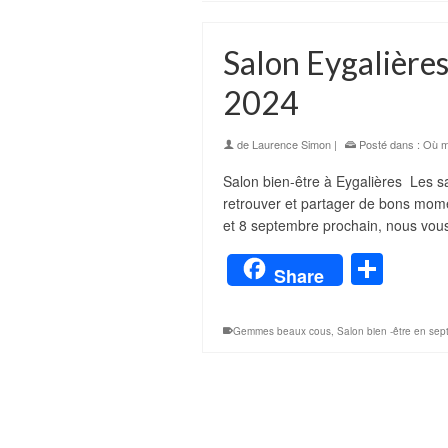
Salon Eygalières
2024
de
Laurence Simon
|
Posté dans :
Où m
Salon bien-être à Eygalières Les sa
retrouver et partager de bons mom
et 8 septembre prochain, nous vou
Part
Share
Gemmes beaux cous
,
Salon bien -être en se