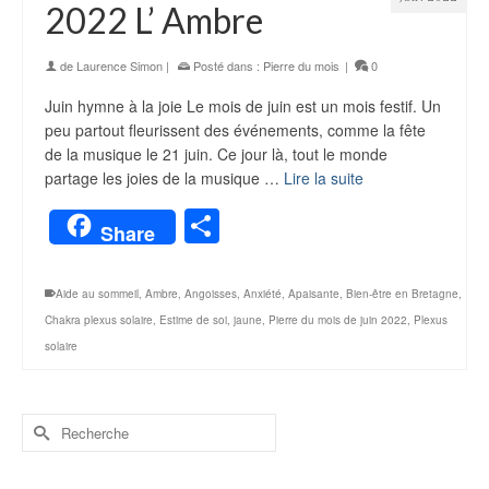
2022 L’ Ambre
de
Laurence Simon
|
Posté dans :
Pierre du mois
|
0
Juin hymne à la joie Le mois de juin est un mois festif. Un
peu partout fleurissent des événements, comme la fête
de la musique le 21 juin. Ce jour là, tout le monde
partage les joies de la musique …
Lire la suite
Partager
Share
Aide au sommeil
,
Ambre
,
Angoisses
,
Anxiété
,
Apaisante
,
Bien-être en Bretagne
,
Chakra plexus solaire
,
Estime de soi
,
jaune
,
Pierre du mois de juin 2022
,
Plexus
solaire