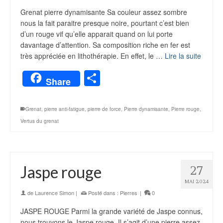
Grenat pierre dynamisante Sa couleur assez sombre
nous la fait paraitre presque noire, pourtant c’est bien
d’un rouge vif qu’elle apparait quand on lui porte
davantage d’attention. Sa composition riche en fer est
très appréciée en lithothérapie. En effet, le …
Lire la suite
Partager
Share
Grenat
,
pierre anti-fatigue
,
pierre de force
,
Pierre dynamisante
,
Pierre rouge
,
Vertus du grenat
Jaspe rouge
27
MAI 2024
de
Laurence Simon
|
Posté dans :
Pierres
|
0
JASPE ROUGE Parmi la grande variété de Jaspe connus,
nous trouvons le Jaspe rouge. Il s’agit d’une pierre assez