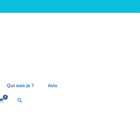
Qui suis je ?
Avis
0