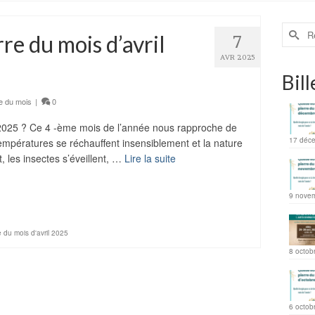
rre du mois d’avril
7
AVR 2025
Bill
e du mois
|
0
il 2025 ? Ce 4 -ème mois de l’année nous rapproche de
17 déc
empératures se réchauffent insensiblement et la nature
, les insectes s’éveillent, …
Lire la suite
ager
9 nove
e du mois d'avril 2025
8 octob
6 octob