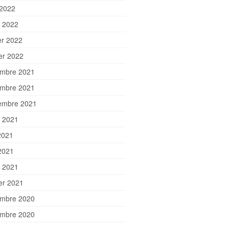
 2022
 2022
er 2022
ier 2022
mbre 2021
mbre 2021
embre 2021
et 2021
2021
2021
 2021
ier 2021
mbre 2020
mbre 2020