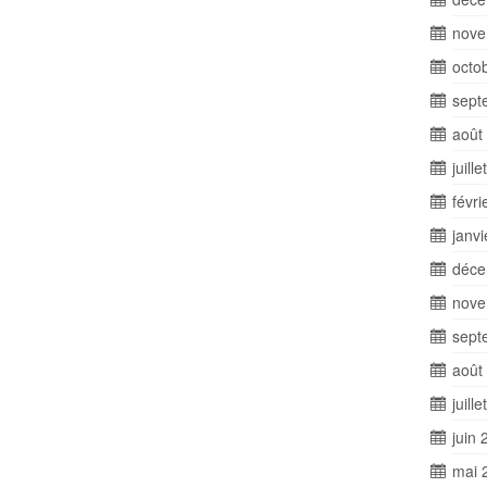
nove
octo
sept
août
juill
févri
janv
déce
nove
sept
août
juill
juin 
mai 