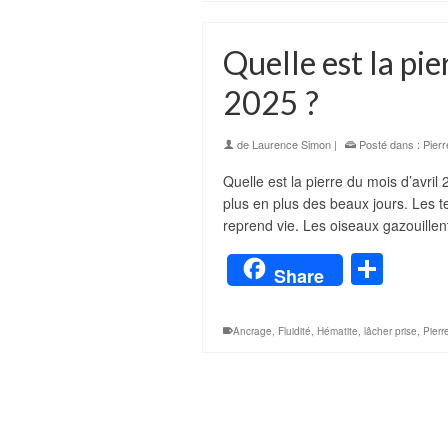
Quelle est la pie
2025 ?
de
Laurence Simon
|
Posté dans :
Pierr
Quelle est la pierre du mois d’avr
plus en plus des beaux jours. Les t
reprend vie. Les oiseaux gazouillent
Part
Share
Ancrage
,
Fluidité
,
Hématite
,
lâcher prise
,
Pierr