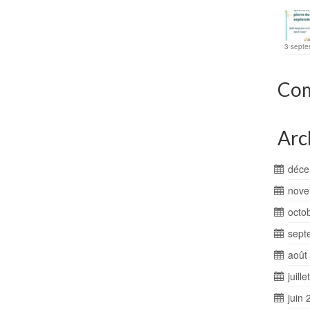
3 septe
Com
Arc
déce
nove
octo
sept
août
juill
juin 