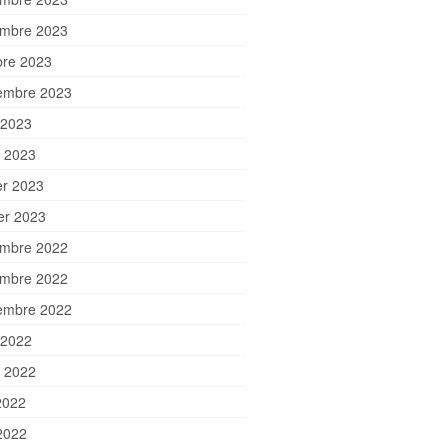
mbre 2023
bre 2023
embre 2023
 2023
et 2023
er 2023
ier 2023
mbre 2022
mbre 2022
embre 2022
 2022
et 2022
2022
2022