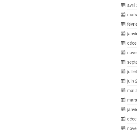
avril
mars
févri
janv
déce
nove
sept
juill
juin 
mai 
mars
janv
déce
nove