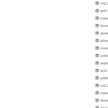
mai 
avril
mars
févri
janv
déce
nove
octo
sept
août
juill
mai 
mars
févri
déce