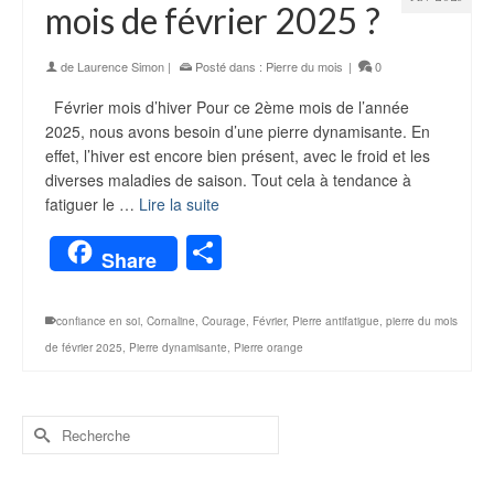
mois de février 2025 ?
de
Laurence Simon
|
Posté dans :
Pierre du mois
|
0
Février mois d’hiver Pour ce 2ème mois de l’année
2025, nous avons besoin d’une pierre dynamisante. En
effet, l’hiver est encore bien présent, avec le froid et les
diverses maladies de saison. Tout cela à tendance à
fatiguer le …
Lire la suite
Partager
Share
confiance en soi
,
Cornaline
,
Courage
,
Février
,
Pierre antifatigue
,
pierre du mois
de février 2025
,
Pierre dynamisante
,
Pierre orange