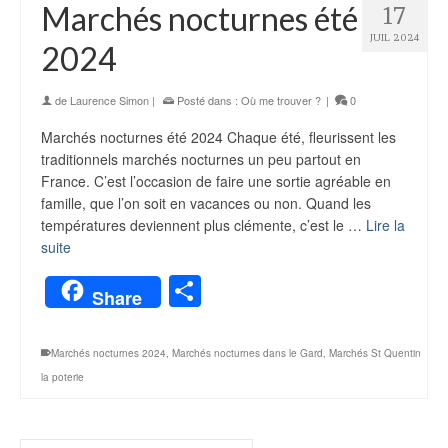
Marchés nocturnes été
17
JUIL 2024
2024
de
Laurence Simon
|
Posté dans :
Où me trouver ?
|
0
Marchés nocturnes été 2024 Chaque été, fleurissent les
traditionnels marchés nocturnes un peu partout en
France. C’est l’occasion de faire une sortie agréable en
famille, que l’on soit en vacances ou non. Quand les
températures deviennent plus clémente, c’est le …
Lire la
suite
Partager
Share
Marchés nocturnes 2024
,
Marchés nocturnes dans le Gard
,
Marchés St Quentin
la poterie