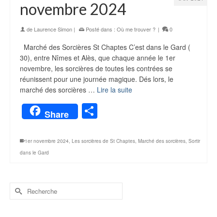
novembre 2024
de
Laurence Simon
|
Posté dans :
Où me trouver ?
|
0
Marché des Sorcières St Chaptes C’est dans le Gard (
30), entre Nîmes et Alès, que chaque année le 1er
novembre, les sorcières de toutes les contrées se
réunissent pour une journée magique. Dés lors, le
marché des sorcières …
Lire la suite
Partager
Share
1er novembre 2024
,
Les sorcières de St Chaptes
,
Marché des sorcières
,
Sortir
dans le Gard