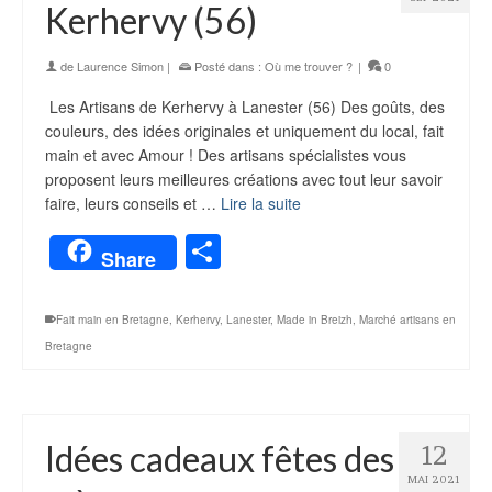
Kerhervy (56)
de
Laurence Simon
|
Posté dans :
Où me trouver ?
|
0
Les Artisans de Kerhervy à Lanester (56) Des goûts, des
couleurs, des idées originales et uniquement du local, fait
main et avec Amour ! Des artisans spécialistes vous
proposent leurs meilleures créations avec tout leur savoir
faire, leurs conseils et …
Lire la suite
Partager
Share
Fait main en Bretagne
,
Kerhervy
,
Lanester
,
Made in Breizh
,
Marché artisans en
Bretagne
Idées cadeaux fêtes des
12
MAI 2021