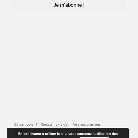
Où me trouver ?
Contact
Livre d’or
Foire aux questions
En continuant à utiliser le site, vous acceptez l’utilisation des
Politique de confidentialité
Mentions légales