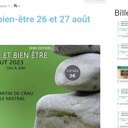
ouver ?
|
0
Bill
bien-être 26 et 27 août
17 déc
9 nove
8 octob
6 octob
3 septe