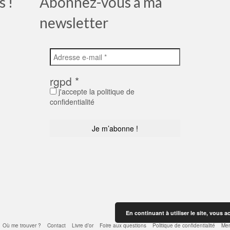
s !
Abonnez-vous à ma
newsletter
rgpd
*
j'accepte la politique de
confidentialité
En continuant à utiliser le site, vous a
Où me trouver ?
Contact
Livre d’or
Foire aux questions
Politique de confidentialité
Men