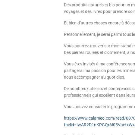
Des produits naturels et bio pour un me
voyages et des livres pour prendre soin d
Et bien d’autres choses encore à découv
Personnellement, je serai parmi tous le
Vous pourrez trouver sur mon stand ma 
Des pierres roulées et d’ornement, ain
Vous êtes invités à ma conférence same
partagerai ma passion pour les minér
nous accompagner au quotidien.
De nombreux ateliers et conférences 
professionnels qui excellent dans leu
Vous pouvez consulter le programme de
https://www.calameo.com/read/00
fbclid=IwAR2D1nKPGQr6I05VaefxW