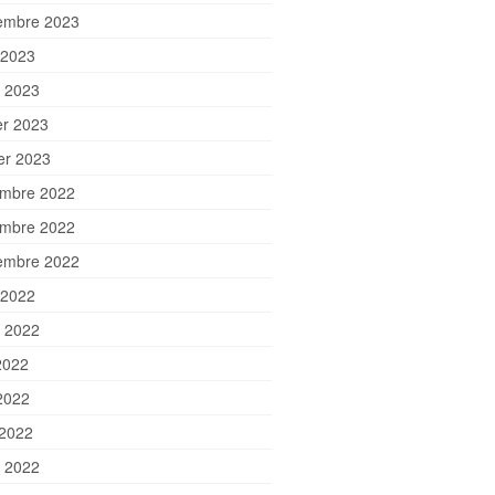
embre 2023
 2023
et 2023
er 2023
ier 2023
mbre 2022
mbre 2022
embre 2022
 2022
et 2022
2022
2022
 2022
 2022