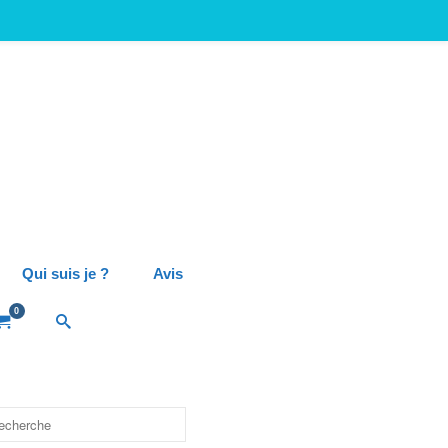
Qui suis je ?
Avis
0