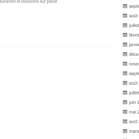
stauration et boissons sur place.
sept
août
juill
ger
févri
janv
déce
nove
sept
août
juill
juin 
mai 
avril
mars