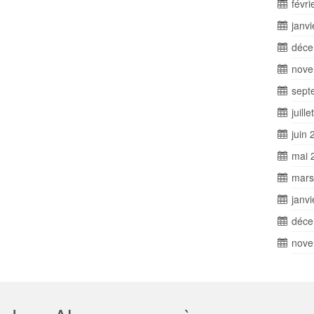
févri
janv
déce
nove
sept
juill
juin 
mai 
mars
janv
déce
nove