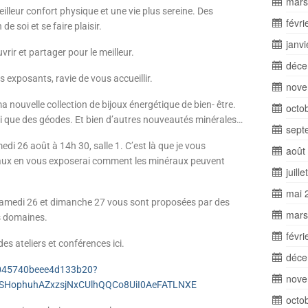
mars
illeur confort physique et une vie plus sereine. Des
févri
e soi et se faire plaisir.
janv
rir et partager pour le meilleur.
déce
s exposants, ravie de vous accueillir.
nove
nouvelle collection de bijoux énergétique de bien- être.
octo
si que des géodes. Et bien d’autres nouveautés minérales…
sept
di 26 août à 14h 30, salle 1. C’est là que je vous
août
aux en vous exposerai comment les minéraux peuvent
juill
mai 
samedi 26 et dimanche 27 vous sont proposées par des
mars
rs domaines.
févri
s ateliers et conférences ici.
déce
7045740beee4d133b20?
nove
xSHophuhAZxzsjNxCUlhQQCo8UiI0AeFATLNXE
octo