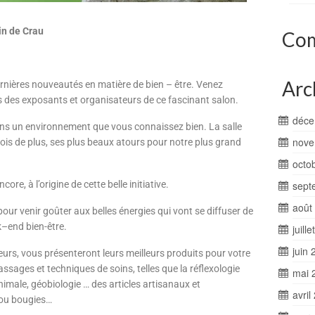
in de Crau
Com
Arc
rnières nouveautés en matière de bien – être. Venez
des exposants et organisateurs de ce fascinant salon.
déce
ans un environnement que vous connaissez bien. La salle
nove
fois de plus, ses plus beaux atours pour notre plus grand
octo
ore, à l’origine de cette belle initiative.
sept
août
our venir goûter aux belles énergies qui vont se diffuser de
–end bien-être.
juill
juin 
eurs, vous présenteront leurs meilleurs produits pour votre
ssages et techniques de soins, telles que la réflexologie
mai 
male, géobiologie … des articles artisanaux et
avril
 ou bougies…