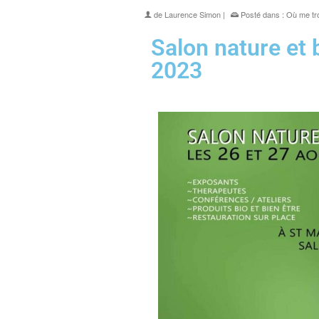
de
Laurence Simon
|
Posté dans :
Où me tr
Salon nature et 
2023