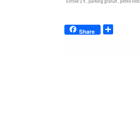
Entrée 2 € , parking gratuit , petite re
Parta
Share