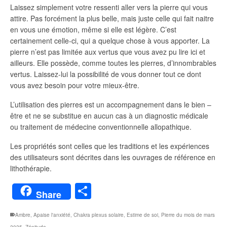
Laissez simplement votre ressenti aller vers la pierre qui vous
attire. Pas forcément la plus belle, mais juste celle qui fait naitre
en vous une émotion, même si elle est légère. C’est
certainement celle-ci, qui a quelque chose à vous apporter. La
pierre n’est pas limitée aux vertus que vous avez pu lire ici et
ailleurs. Elle possède, comme toutes les pierres, d’innombrables
vertus. Laissez-lui la possibilité de vous donner tout ce dont
vous avez besoin pour votre mieux-être.
L’utilisation des pierres est un accompagnement dans le bien –
être et ne se substitue en aucun cas à un diagnostic médicale
ou traitement de médecine conventionnelle allopathique.
Les propriétés sont celles que les traditions et les expériences
des utilisateurs sont décrites dans les ouvrages de référence en
lithothérapie.
Partager
Share
Ambre
,
Apaise l'anxiété
,
Chakra plexus solaire
,
Estime de soi
,
Pierre du mois de mars
2025
,
Zénitude