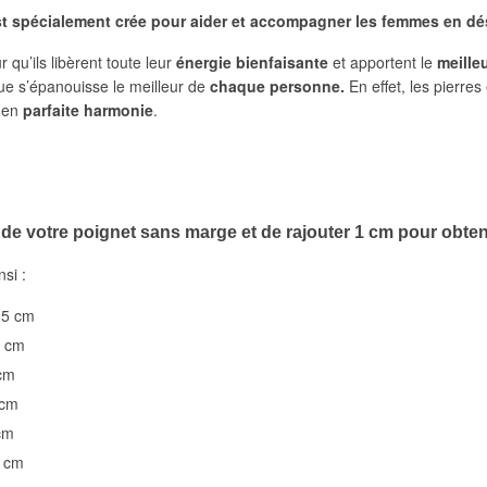
st spécialement crée pour aider et accompagner les femmes en dés
qu’ils libèrent toute leur
énergie bienfaisante
et apportent le
meille
e s’épanouisse le meilleur de
chaque personne.
En effet, les pierre
e en
parfaite harmonie
.
 de votre poignet
sans marge et de rajouter 1 cm pour obtenir
nsi :
15 cm
6 cm
 cm
 cm
cm
0 cm