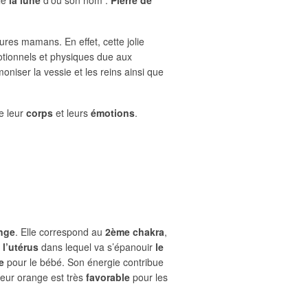
ures mamans. En effet, cette jolie
ionnels et physiques due aux
oniser la vessie et les reins ainsi que
e leur
corps
et leurs
émotions
.
nge
. Elle correspond au
2ème chakra
,
l’utérus
dans lequel va s’épanouir
le
e
pour le bébé. Son énergie contribue
leur orange est très
favorable
pour les