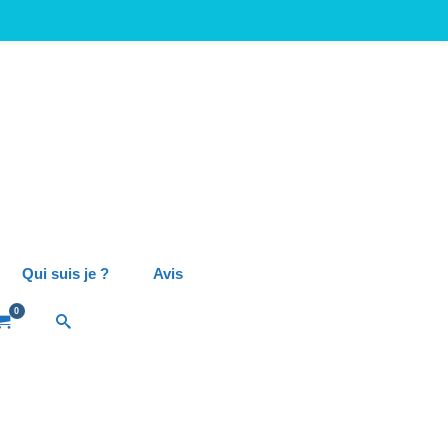
Qui suis je ?
Avis
0