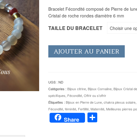
Bracelet Fécondité composé de Pierre de lune
Cristal de roche rondes diamètre 6 mm
TAILLE DU BRACELET
Choisir une o
AJOUTER AU PANIER
UGS :
ND
Catégories :
Bijoux citrine
,
Bijoux Cornaline
,
Bijoux Cristal d
spécifiques
,
Fécondité
,
Offrir ou s'offrir
Étiquettes :
Bijoux en Pierre de Lune
,
chakra plexus solaire
Fécondité
,
féminité
,
Fertilité
,
Maternité
,
Meilleures pierres po
Partager
Share