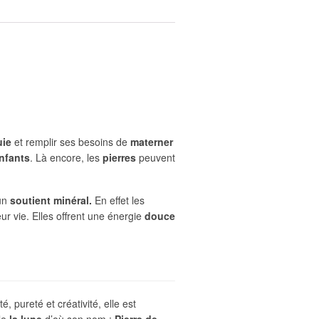
ie
et remplir ses besoins de
materner
nfants
. Là encore, les
pierres
peuvent
 un
soutient minéral.
En effet les
 vie. Elles offrent une énergie
douce
 pureté et créativité, elle est
le
la lune
d’où son nom :
Pierre de