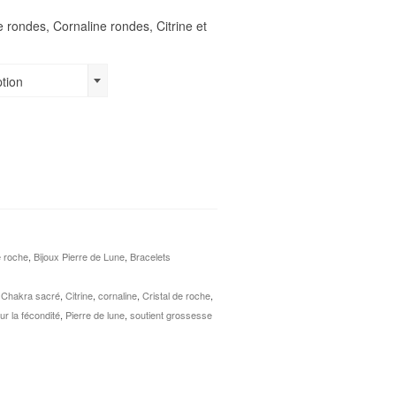
 rondes, Cornaline rondes, Citrine et
ption
e roche
,
Bijoux Pierre de Lune
,
Bracelets
,
Chakra sacré
,
Citrine
,
cornaline
,
Cristal de roche
,
ur la fécondité
,
Pierre de lune
,
soutient grossesse