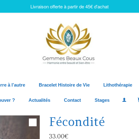
Livraison offerte à partir de 45€ d'achat
rre à l’autre
Bracelet Histoire de Vie
Lithothérapie
ouver ?
Actualités
Contact
Stages
Fécondité
33.00
€