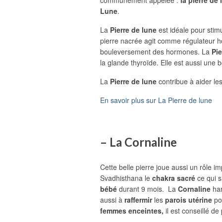
Lune
.
La
Pierre de lune
est idéale pour stim
pierre nacrée agit comme régulateur ho
bouleversement des hormones. La
Pie
la glande thyroïde. Elle est aussi une
La
Pierre de lune
contribue à aider l
En savoir plus sur La Pierre de lune
– La Cornaline
Cette belle pierre joue aussi un rôle i
Svadhisthana le
chakra sacré
ce qui s
bébé
durant 9 mois. La
Cornaline
har
aussi à
raffermir
les
parois
utérine
po
femmes enceintes,
il est conseillé d