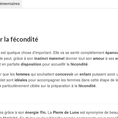
lémentaires
r la fécondité
est quelque chose d’important. Elle va se sentir complétement
épanou
lle peut, grâce à son
instinct maternel
donner tout son
amour
à ses
e
t en parfaite
disposition
pour accueillir la
fécondité
.
r que les
femmes
qui souhaitent
concevoir
un
enfant
puissent avoir
elet sont
idéales
pour accompagner les femmes dans cette étape de leur
e
particulièrement ciblée sur la préparation à la
fécondité
.
es grâce à son
énergie Yin.
La
Pierre de Lune
est synonyme de beauté,
la féminité
. Sa divine couleur blanche nacrée opalescente nous rappel