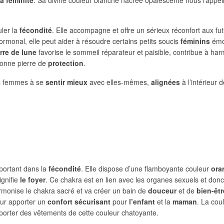
uler la
fécondité
. Elle accompagne et offre un sérieux réconfort aux fut
rmonal, elle peut aider à résoudre certains petits soucis
féminins
émot
rre de lune
favorise le sommeil réparateur et paisible, contribue à harm
 bonne pierre de
protection
.
es femmes à se
sentir mieux
avec elles-mêmes,
alignées
à l’intérieur d
mportant dans la
fécondité
. Elle dispose d’une flamboyante couleur
ora
ignifie
le foyer
. Ce chakra est en lien avec les organes sexuels et donc
monise le chakra sacré et va créer un bain de
douceur
et de
bien-êtr
ur apporter un
confort sécurisant
pour
l’enfant
et la
maman
. La cou
e porter des vêtements de cette couleur chatoyante.