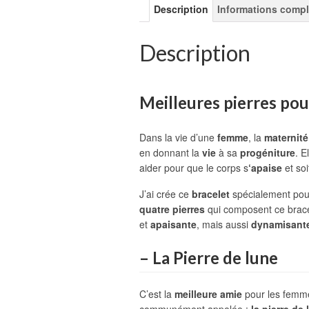
Description
Informations comp
Description
Meilleures pierres pou
Dans la vie d’une
femme
, la
maternité
en donnant la
vie
à sa
progéniture
. E
aider pour que le corps s
‘apaise
et soi
J’ai crée ce
bracelet
spécialement pou
quatre pierres
qui composent ce brac
et
apaisante
, mais aussi
dynamisant
– La Pierre de lune
C’est la
meilleure amie
pour les femm
communément appelée :
la pierre de 