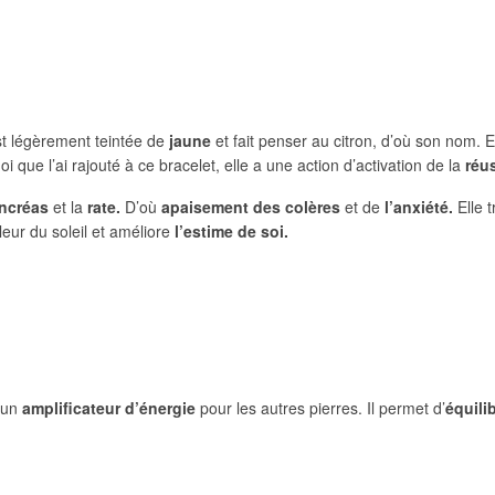
t légèrement teintée de
jaune
et fait penser au citron, d’où son nom. Ell
oi que l’ai rajouté à ce bracelet, elle a une action d’activation de la
réu
ncréas
et la
rate.
D’où
apaisement des colères
et de
l’anxiété.
Elle t
leur du soleil et améliore
l’estime de soi.
e un
amplificateur d’énergie
pour les autres pierres. Il permet d’
équili