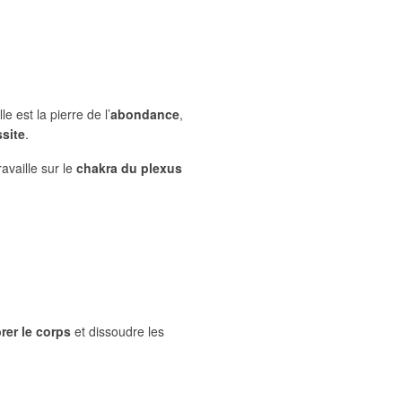
e est la pierre de l’
abondance
,
ssite
.
ravaille sur le
chakra du plexus
brer le corps
et dissoudre les