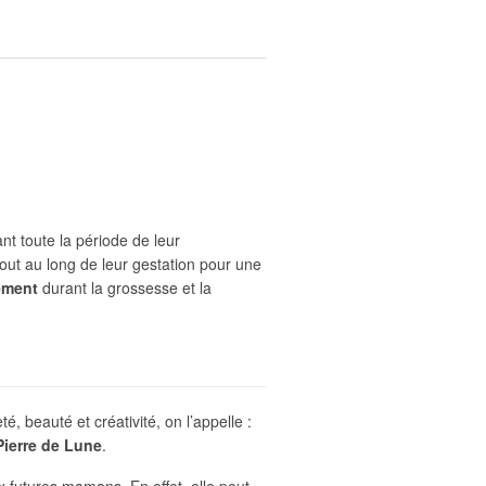
nt toute la période de leur
t au long de leur gestation pour une
ement
durant la grossesse et la
, beauté et créativité, on l’appelle :
Pierre de Lune
.
x futures mamans. En effet, elle peut