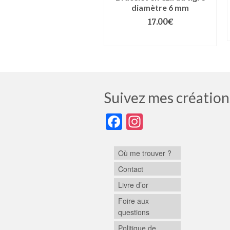
diamètre 6 mm
18.00
€
–
22.00
€
17.00
€
HOIX DES OPTIONS
CHOIX DES OPTIONS
Suivez mes création
Facebook
Instagram
Où me trouver ?
Contact
Livre d’or
Foire aux
questions
Politique de