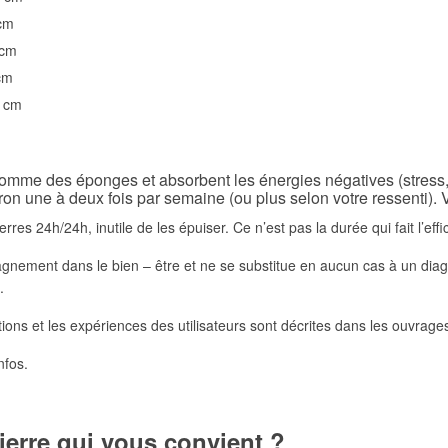
 cm
 cm
cm
0 cm
omme des éponges et absorbent les énergies négatives (stress, an
iron une à deux fois par semaine (ou plus selon votre ressenti). 
erres 24h/24h, inutile de les épuiser. Ce n’est pas la durée qui fait l’effi
pagnement dans le bien – être et ne se substitue en aucun cas à un dia
.
itions et les expériences des utilisateurs sont décrites dans les ouvrage
nfos.
ierre qui vous convient ?