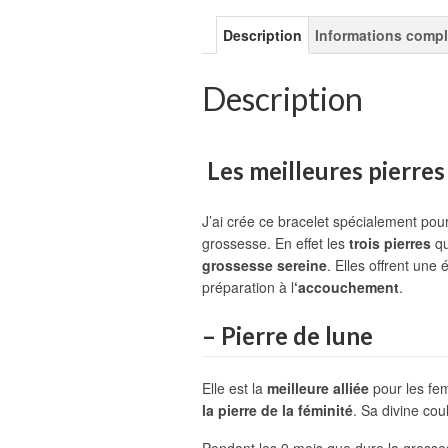
Description
Informations comp
Description
Les meilleures pierre
J’ai crée ce bracelet spécialement pou
grossesse. En effet les
trois pierres
qu
grossesse sereine
. Elles offrent une
préparation à l
‘accouchement
.
– Pierre de lune
Elle est la
meilleure alliée
pour les fe
la pierre de la féminité
. Sa divine co
Pendant les 9 mois que dure la grosse