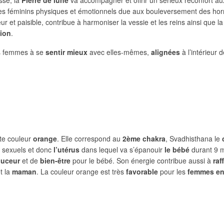
ubles féminins physiques et émotionnels due aux bouleversement des ho
 et paisible, contribue à harmoniser la vessie et les reins ainsi que la 
tion
.
es femmes à se
sentir mieux
avec elles-mêmes,
alignées
à l’intérieur d
nte couleur
orange
. Elle correspond au
2ème chakra
, Svadhisthana le
 sexuels et donc
l’utérus
dans lequel va s’épanouir
le bébé
durant 9 
uceur
et de
bien-être
pour le bébé. Son énergie contribue aussi à
raf
t la
maman
. La couleur orange est très
favorable
pour les
femmes en