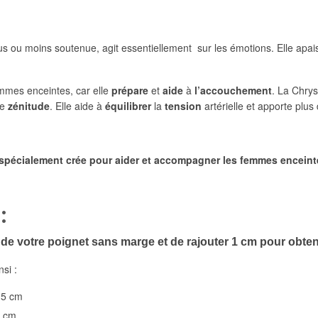
us ou moins soutenue, agit essentiellement sur les émotions. Elle apais
emmes enceintes, car elle
prépare
et
aide
à
l’accouchement
. La Chry
de
zénitude
. Elle aide à
équilibrer
la
tension
artérielle et apporte plus
st spécialement crée pour aider et accompagner les femmes encein
:
 de votre poignet
sans marge et de rajouter 1 cm pour obtenir
nsi :
15 cm
6 cm