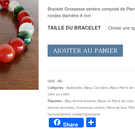
Bracelet Grossesse sereine composé de Pierr
rondes diamètre 8 mm
TAILLE DU BRACELET
Choisir une o
AJOUTER AU PANIER
UGS :
ND
Catégories :
Apaisantes
,
Bijoux Cornaline
,
Bijoux Pierre de 
Offrir ou s'offrir
Étiquettes :
Bijou femme enceinte
,
Bijoux en Pierre de Lune
femmes enceintes
,
Grossesse sereine
,
Pierre de lune
,
Pier
l'accouchement
,
soutient grossesse
Partager
Share