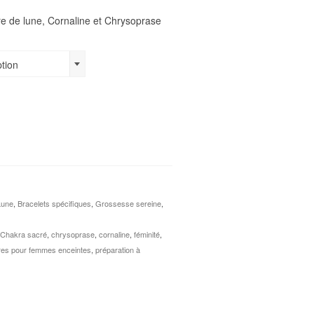
e de lune, Cornaline et Chrysoprase
ption
Lune
,
Bracelets spécifiques
,
Grossesse sereine
,
,
Chakra sacré
,
chrysoprase
,
cornaline
,
féminité
,
res pour femmes enceintes
,
préparation à