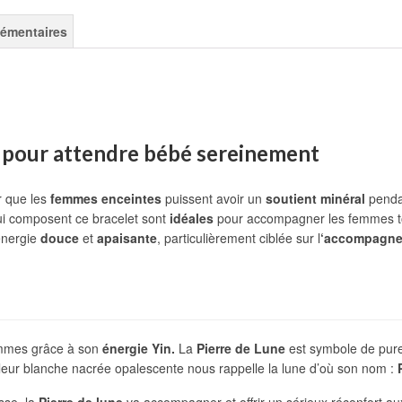
lémentaires
s pour attendre bébé sereinement
r que les
femmes enceintes
puissent avoir un
soutient minéral
penda
i composent ce bracelet sont
idéales
pour accompagner les femmes tou
 énergie
douce
et
apaisante
, particulièrement ciblée sur l
‘accompagn
mmes grâce à son
énergie Yin.
La
Pierre de Lune
est symbole de pureté
uleur blanche nacrée opalescente nous rappelle la lune d’où son nom :
sse, la
Pierre de lune
va accompagner et offrir un sérieux réconfort au