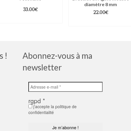
diamètre 8 mm
33.00
€
22.00
€
CHOIX DES OPTIONS
CHOIX DES OPTIONS
s !
Abonnez-vous à ma
newsletter
rgpd
*
j'accepte la politique de
confidentialité