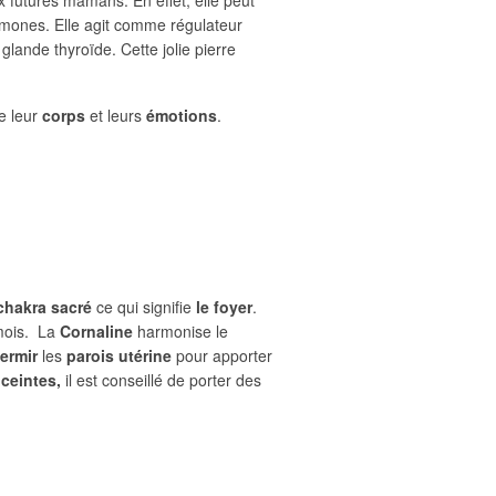
rmones. Elle agit comme régulateur
glande thyroïde. Cette jolie pierre
e leur
corps
et leurs
émotions
.
chakra sacré
ce qui signifie
le foyer
.
mois. La
Cornaline
harmonise le
fermir
les
parois
utérine
pour apporter
ceintes,
il est conseillé de porter des