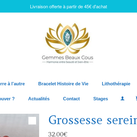
Livraison offerte à partir de 45€ d'achat
rre à l’autre
Bracelet Histoire de Vie
Lithothérapie
ouver ?
Actualités
Contact
Stages
Grossesse serei
32.00
€