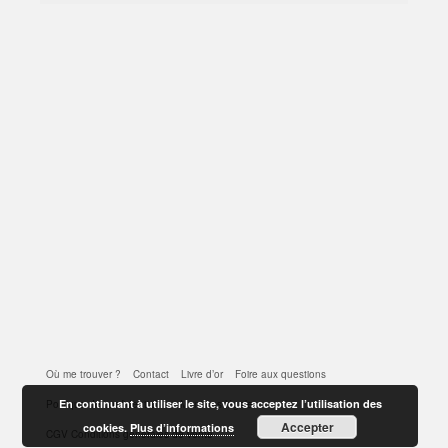
Où me trouver ?
Contact
Livre d’or
Foire aux questions
En continuant à utiliser le site, vous acceptez l’utilisation des
Politique de confidentialité
Mentions légales
Accepter
cookies.
Plus d’informations
CGV Conditions générales de vente