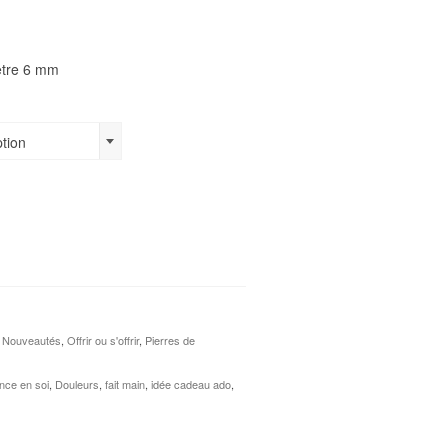
ètre 6 mm
ption
,
Nouveautés
,
Offrir ou s'offrir
,
Pierres de
nce en soi
,
Douleurs
,
fait main
,
idée cadeau ado
,