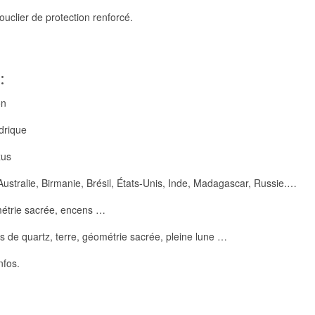
ouclier de protection renforcé.
:
on
rique
us
alie, Birmanie, Brésil, États-Unis, Inde, Madagascar, Russie.…
trie sacrée, encens …
quartz, terre, géométrie sacrée, pleine lune …
nfos.