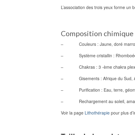
L’association des trois yeux forme un b
Composition chimique 
– Couleurs : Jaune, doré marr
– Système cristallin : Rhomboéd
– Chakras : 3 -ème chakra plex
– Gisements : Afrique du Sud, Austr
– Purification : Eau, terre, géomé
– Rechargement au soleil, amas de 
Voir la page
Lithothérapie
pour plus d’i