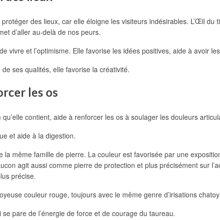
rotéger des lieux, car elle éloigne les visiteurs indésirables. L’Œil du t
rmet d’aller au-delà de nos peurs.
de vivre et l’optimisme. Elle favorise les idées positives, aide à avoir l
e ses qualités, elle favorise la créativité.
orcer les os
m qu’elle contient, aide à renforcer les os à soulager les douleurs articul
que et aide à la digestion.
 de la même famille de pierre. La couleur est favorisée par une expositi
faucon agit aussi comme pierre de protection et plus précisément sur l’acu
lus précise.
e joyeuse couleur rouge, toujours avec le même genre d’irisations chato
i se pare de l’énergie de force et de courage du taureau.