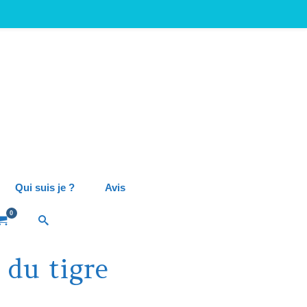
Qui suis je ?
Avis
0
 du tigre