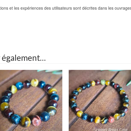
itions et les expériences des utilisateurs sont décrites dans les ouvrage
k
r
er
r également…