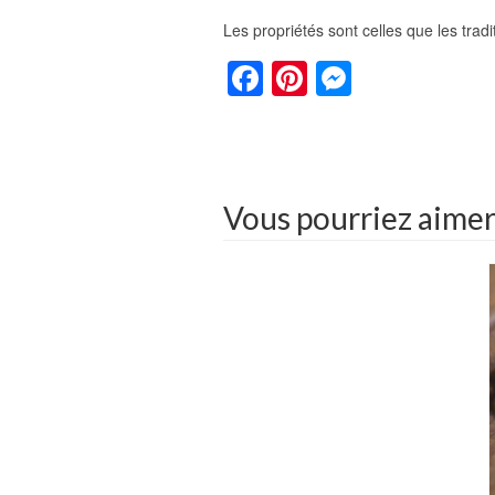
Les propriétés sont celles que les trad
Facebook
Pinterest
Faceboo
Partage
Messeng
Vous pourriez aime