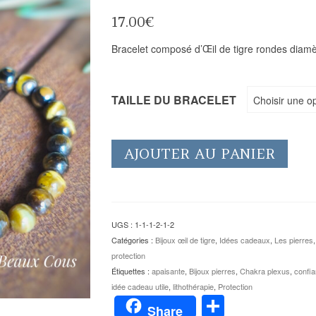
17.00
€
Bracelet composé d’Œil de tigre rondes diam
TAILLE DU BRACELET
Choisir une o
AJOUTER AU PANIER
UGS :
1-1-1-2-1-2
Catégories :
Bijoux œil de tigre
,
Idées cadeaux
,
Les pierres
protection
Étiquettes :
apaisante
,
Bijoux pierres
,
Chakra plexus
,
confia
idée cadeau utile
,
lithothérapie
,
Protection
Partager
Share