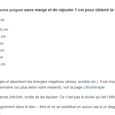
sans marge et de rajouter 1 cm pour obtenir la t
 votre poignet
nsi :
15 cm
6 cm
 cm
 cm
cm
0 cm
et absorbent les énergies négatives (stress, anxiété etc.). Il est impor
emaine (ou plus selon votre ressenti). voir la page
Lithothérapie
erres 24h/24h, inutile de les épuiser. Ce n’est pas la durée qui fait l’effi
pagnement dans le bien – être et ne se substitue en aucun cas à un dia
.