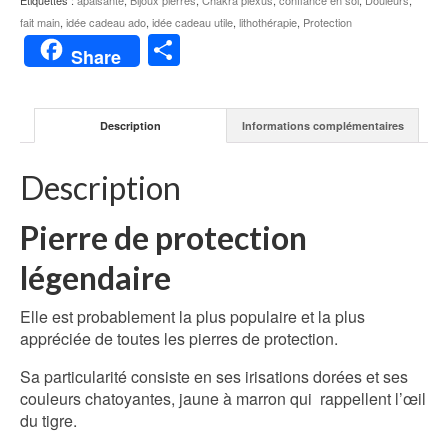
Étiquettes :
apaisante
,
Bijoux pierres
,
Chakra plexus
,
confiance en soi
,
Douleurs
,
fait main
,
idée cadeau ado
,
idée cadeau utile
,
lithothérapie
,
Protection
Partager
Share
Description
Informations complémentaires
Description
Pierre de protection
légendaire
Elle est probablement la plus populaire et la plus
appréciée de toutes les pierres de protection.
Sa particularité consiste en ses irisations dorées et ses
couleurs chatoyantes, jaune à marron qui
rappellent l’œil
du tigre.