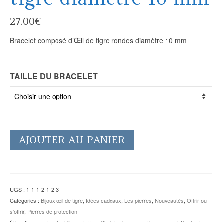
27.00
€
Bracelet composé d’Œil de tigre rondes diamètre 10 mm
TAILLE DU BRACELET
AJOUTER AU PANIER
UGS :
1-1-1-2-1-2-3
Catégories :
Bijoux œil de tigre
,
Idées cadeaux
,
Les pierres
,
Nouveautés
,
Offrir ou
s'offrir
,
Pierres de protection