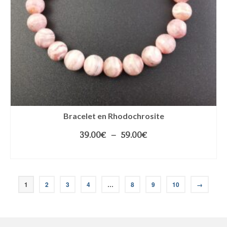
Bracelet en Rhodochrosite
39.00
€
–
59.00
€
CHOIX DES OPTIONS
1
2
3
4
…
8
9
10
→