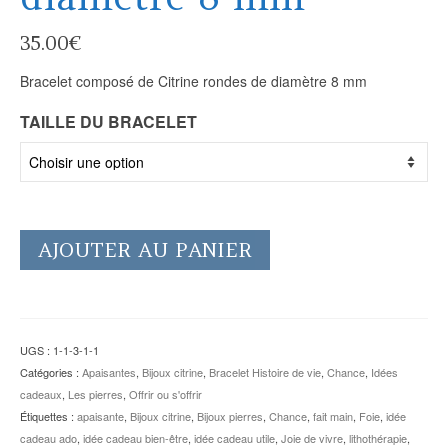
35.00
€
Bracelet composé de Citrine rondes de diamètre 8 mm
TAILLE DU BRACELET
AJOUTER AU PANIER
UGS :
1-1-3-1-1
Catégories :
Apaisantes
,
Bijoux citrine
,
Bracelet Histoire de vie
,
Chance
,
Idées
cadeaux
,
Les pierres
,
Offrir ou s'offrir
Étiquettes :
apaisante
,
Bijoux citrine
,
Bijoux pierres
,
Chance
,
fait main
,
Foie
,
idée
cadeau ado
,
idée cadeau bien-être
,
idée cadeau utile
,
Joie de vivre
,
lithothérapie
,