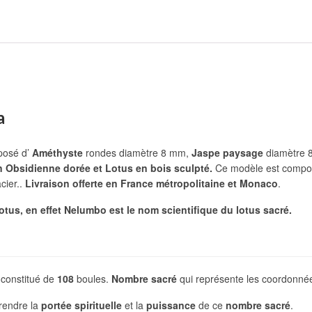
la
osé d’
Améthyste
rondes diamètre 8 mm,
Jaspe paysage
diamètre 
Obsidienne dorée et Lotus en bois sculpté.
Ce modèle est comp
cier..
Livraison offerte en France métropolitaine et Monaco
.
lotus, en effet Nelumbo est le nom scientifique du lotus sacré.
 constitué de
108
boules.
Nombre sacré
qui représente les coordonn
endre la
portée spirituelle
et la
puissance
de ce
nombre sacré
.