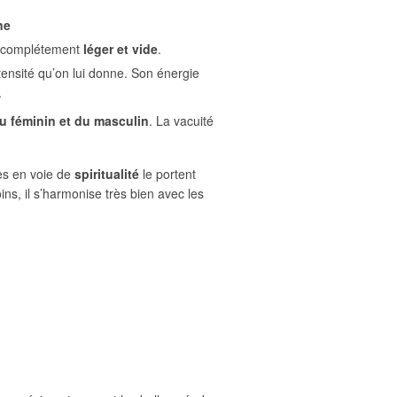
ne
al complétement
léger et vide
.
intensité qu’on lui donne. Son énergie
.
u féminin et du masculin
. La vacuité
es en voie de
spiritualité
le portent
s, il s’harmonise très bien avec les