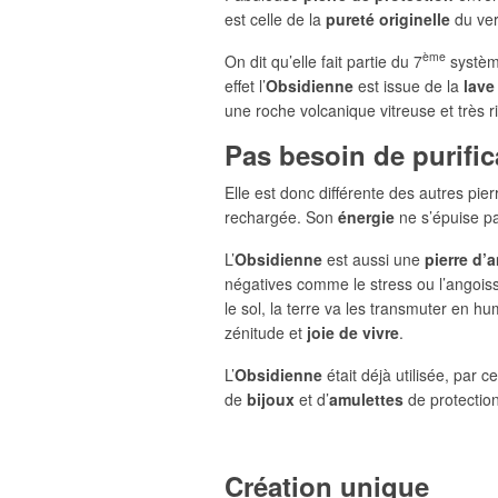
est celle de la
pureté originelle
du ver
ème
On dit qu’elle fait partie du 7
système
effet l’
Obsidienne
est issue de la
lave
une roche volcanique vitreuse et très 
Pas besoin de purifi
Elle est donc différente des autres pie
rechargée. Son
énergie
ne s’épuise pas
L’
Obsidienne
est aussi une
pierre d’
négatives comme le stress ou l’angois
le sol, la terre va les transmuter en h
zénitude et
joie de vivre
.
L’
Obsidienne
était déjà utilisée, par c
de
bijoux
et d’
amulettes
de protection
Création unique