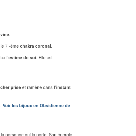
ivine
.
e le 7 -ème
chakra coronal
.
ce l
’estime de soi
. Elle est
âcher prise
et ramène dans
l’instant
s.
Voir les bijoux en Obsidienne de
 la personne qui la porte. Son énergie