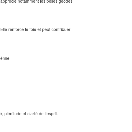
On apprécie notamment les belles géodes
lle renforce le foie et peut contribuer
némie.
, plénitude et clarté de l’esprit.