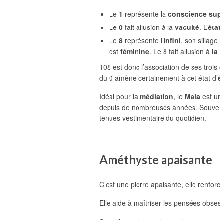
Le
1
représente la
conscience supé
Le
0
fait allusion à la
vacuité
. L’
éta
Le
8
représente l’
infini
, son sillage
est
féminine
. Le 8 fait allusion à
la
108 est donc l’association de ses trois
du 0 amène certainement à cet état d’
Idéal pour la
médiation
, le
Mala
est un
depuis de nombreuses années. Souvent c
tenues vestimentaire du quotidien.
Améthyste apaisante
C’est une pierre apaisante, elle renfor
Elle aide à maîtriser les pensées obse