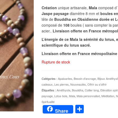
Création
unique artisanale,
Mala
composé d
Jaspe paysage
diamètre 8 mm et
boules en
tête de
Bouddha en Obsidienne dorée et Lo
composé de
108
boules ( sans compter la par
acier..
Livraison offerte en France métropo
L’énergie de ce Mala la sérénité du lotus,
scientifique du lotus sacré.
Livraison offerte en France métropolitain
Rupture de stock
Catégories :
Apaisantes
,
Besoin d'ancrage
,
Bijoux Améthys
cadeaux
,
Les pierres
,
Nouveautés
,
Offrir ou s'offrir
Étiquettes :
Améthyste
,
Bouddha
,
Collier long
,
Elévation spiri
paysage
,
Lotus bois
,
Mala
,
Mala personnalisé
,
Méditation
,
N
Spiritualité
Partager
Share