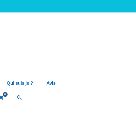
Qui suis je ?
Avis
0