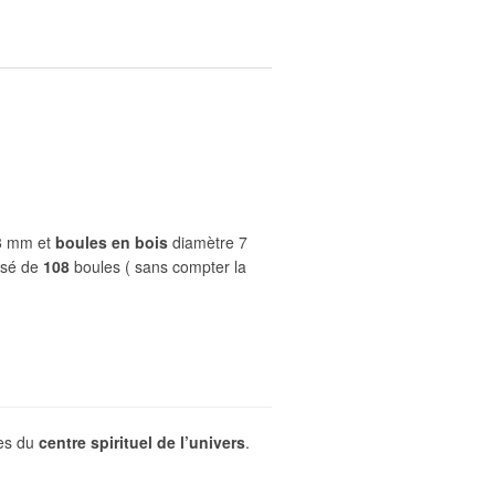
8 mm et
boules en bois
diamètre 7
osé de
108
boules ( sans compter la
ées du
centre spirituel de l’univers
.