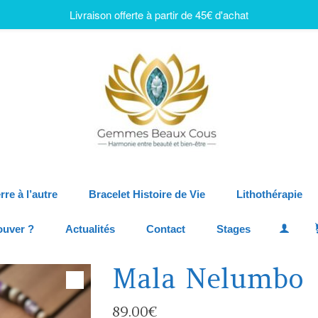
Livraison offerte à partir de 45€ d'achat
rre à l’autre
Bracelet Histoire de Vie
Lithothérapie
ouver ?
Actualités
Contact
Stages
Mala Nelumbo
89.00
€