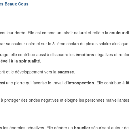
mes Beaux Cous
a couleur dorée. Elle est comme un miroir naturel et reflète la
couleur d
ar sa couleur noire et sur le 3 -ème chakra du plexus solaire ainsi qu
rage, elle contribue aussi à dissoudre les
émotions
négatives et renfor
’éveil à la spiritualité
.
prit et le développement vers la
sagesse
.
i une pierre qui favorise le travail d’
introspection
. Elle contribue à
l
 à protéger des ondes négatives et éloigne les personnes malveillante
 les énergies négatives. Elle génère un
bouclier
sécurisant autour de