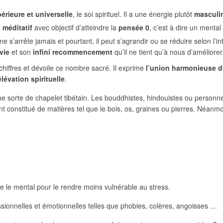
rieure et universelle
, le soi spirituel. Il a une énergie plutôt
masculi
t méditatif
avec objectif d’atteindre la
pensée 0
, c’est à dire un ment
 ne s’arrête jamais et pourtant, il peut s’agrandir ou se réduire selon l’
 vie
et son
infini recommencement
qu’il ne tient qu’à nous d’améliorer
 chiffres et dévoile ce nombre sacré. Il exprime
l’union harmonieuse d
élévation spirituelle
.
e sorte de chapelet tibétain. Les bouddhistes, hindouistes ou personn
onstitué de matières tel que le bois, os, graines ou pierres. Néanmoin
ce le mental pour le rendre moins vulnérable au stress.
ssionnelles et émotionnelles telles que phobies, colères, angoisses …