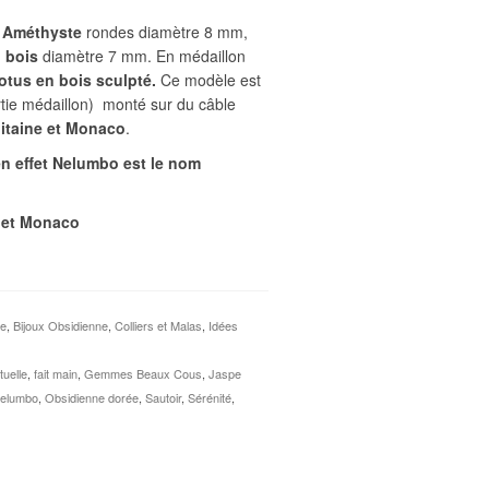
’
Améthyste
rondes diamètre 8 mm,
 bois
diamètre 7 mm. En médaillon
tus en bois sculpté.
Ce modèle est
tie médaillon) monté sur du câble
litaine et Monaco
.
 en effet Nelumbo est le nom
e et Monaco
te
,
Bijoux Obsidienne
,
Colliers et Malas
,
Idées
tuelle
,
fait main
,
Gemmes Beaux Cous
,
Jaspe
elumbo
,
Obsidienne dorée
,
Sautoir
,
Sérénité
,