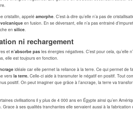
re.
 cristallin, appelé
amorphe
. C’est-à-dire qu’elle n’a pas de cristalli
 volcanique
en fusion. En se déversant, elle n’a pas entrainé d’impuret
riche en
silice
.
cation ni rechargement
rres et
n’absorbe pas
les énergies négatives. C’est pour cela, qu’elle n’
, elle est toujours en fonction.
ancrage
idéale car elle permet la reliance à la terre. Ce qui permet de 
se vers
la terre.
Celle-ci aide à transmuter le négatif en positif. Tout c
umus positif. On peut imaginer que grâce à l’ancrage, la terre va transf
ertaines civilisations il y plus de 4 000 ans en Égypte ainsi qu’en Amériq
. Grace à ses qualités tranchantes elle servaient aussi à la fabrication