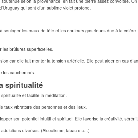
ns soutenue selon la provenance, en fait une pierre assez convoitée. 
 d’Uruguay qui sont d’un sublime violet profond.
 soulager les maux de tête et les douleurs gastriques due à la colère. E
 les brûlures superficielles.
ion car elle fait monter la tension artérielle. Elle peut aider en cas d’a
ite les cauchemars.
 spiritualité
piritualité et facilite la méditation.
e taux vibratoire des personnes et des lieux.
r son potentiel intuitif et spirituel. Elle favorise la créativité, sérénité
s addictions diverses. (Alcoolisme, tabac etc…)