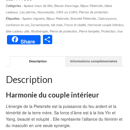
Catégories :
Apaise maux de tête
,
Besoin d'ancrage
,
Bijoux Pietersite
,
Idées
cadeaux
,
Les pierres
,
Nouveautés
,
Offrir ou s'offrir
,
Pierres de protection
Étiquettes :
Apaise migraine
,
Bijoux Pietersite
,
Bracelet Pietersite
,
Clairvoyance
,
confiance en soi
,
Dynamisante
,
fait main
,
Force et vitalité
,
Harmonie couple intérieur
,
idée cadeau utile
,
lithothérapie
,
Pierre de protection
,
Pierre tempête
,
Protection
,
Vue
Partager
Share
Description
Informations complémentaires
Description
Harmonie du couple intérieur
L’énergie de la Pietersite est la puissance du feu ardent et la
témérité de la terre mère. Sa force d’âme est à la fois Yin et
Yang, beauté et volupté . Elle représente l’alliance du féminin et
du masculin en une seule synergie.