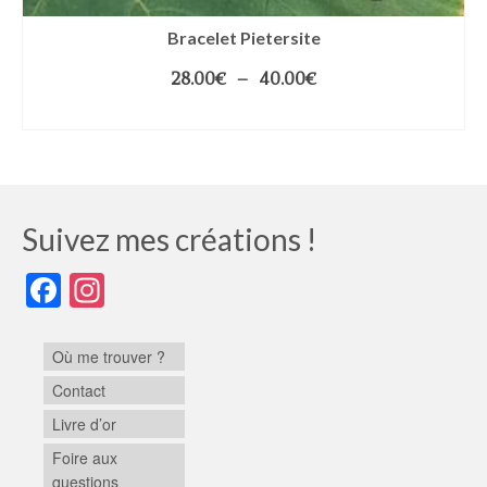
Bracelet Pietersite
28.00
€
–
40.00
€
CHOIX DES OPTIONS
Suivez mes créations !
Facebook
Instagram
Où me trouver ?
Contact
Livre d’or
Foire aux
questions