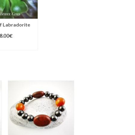
f Labradorite
8.00
€
R AU PANIER