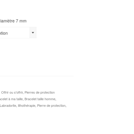
diamètre 7 mm
ption
,
Offrir ou s'offrir
,
Pierres de protection
celet à ma taille
,
Bracelet taille homme
,
Labradorite
,
lithothérapie
,
Pierre de protection
,