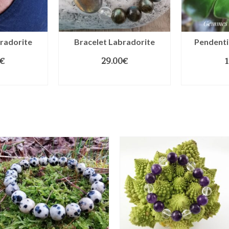
radorite
Bracelet Labradorite
Pendenti
€
29.00
€
1
OPTIONS
CHOIX DES OPTIONS
AJOUTE