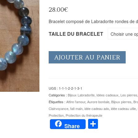
28.00
€
Bracelet composé de Labradorite rondes de 
TAILLE DU BRACELET
Choisir une o
AJOUTER AU PANIER
UGS :
1-1-1-2-2-1-3-1
Catégories :
Bijoux Labradorite
,
Idées cadeaux
,
Les pierres
Étiquettes :
Attire l'amour
,
Aurore boréale
,
Bijoux pierres
,
Bra
Clairvoyance
,
fait main
,
idée cadeau ado
,
idée cadeau utile
,
Protection
,
Protection du thérapeute
Partager
Share