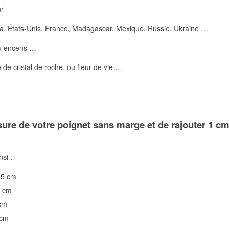
r
tats-Unis, France, Madagascar, Mexique, Russie, Ukraine …
u encens …
cristal de roche, ou fleur de vie …
sure de votre poignet
sans marge et de rajouter 1 cm 
nsi :
15 cm
6 cm
 cm
 cm