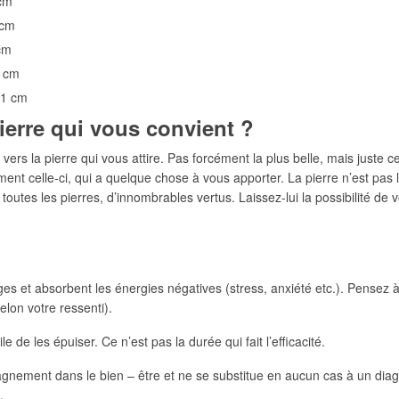
 cm
 cm
cm
0 cm
21 cm
ierre qui vous convient ?
vers la pierre qui vous attire. Pas forcément la plus belle, mais juste ce
ment celle-ci, qui a quelque chose à vous apporter. La pierre n’est pas
e toutes les pierres, d’innombrables vertus. Laissez-lui la possibilité d
 et absorbent les énergies négatives (stress, anxiété etc.). Pensez à l
lon votre ressenti).
e de les épuiser. Ce n’est pas la durée qui fait l’efficacité.
pagnement dans le bien – être et ne se substitue en aucun cas à un dia
.