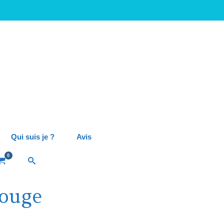
Qui suis je ?
Avis
0
rouge