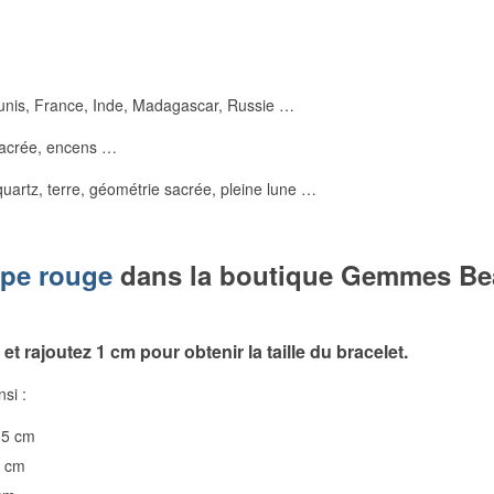
 unis, France, Inde, Madagascar, Russie …
 sacrée, encens …
uartz, terre, géométrie sacrée, pleine lune …
pe rouge
dans la boutique Gemmes B
t rajoutez 1 cm pour obtenir la taille du bracelet.
nsi :
15 cm
6 cm