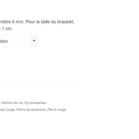
tre 6 mm. Pour la taille du bracelet,
z 1 cm.
ption
 Histoire de vie
,
Dynamisantes
spe rouge
,
Pierre dynamisante
,
Pierre rouge