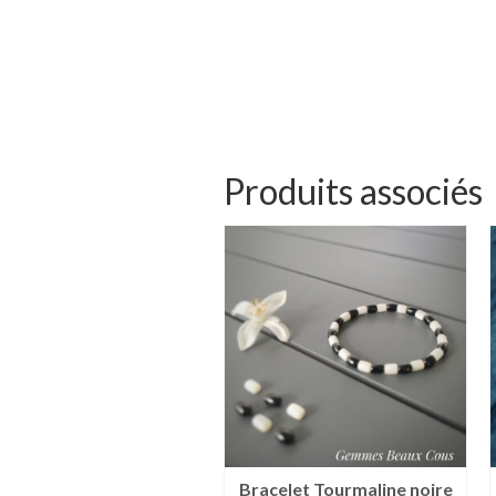
Produits associés
Bracelet Bronzite et
Bracelet Tourmaline noire