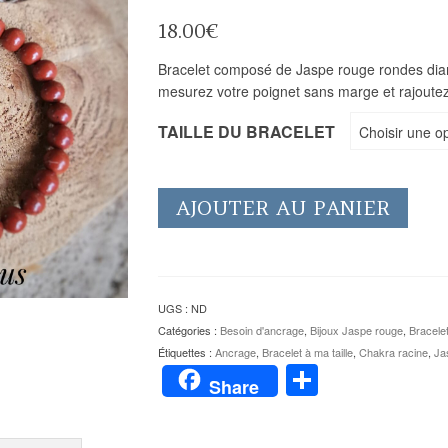
18.00
€
Bracelet composé de Jaspe rouge rondes diamè
mesurez votre poignet sans marge et rajoute
TAILLE DU BRACELET
Choisir une o
AJOUTER AU PANIER
UGS :
ND
Catégories :
Besoin d'ancrage
,
Bijoux Jaspe rouge
,
Bracelet
Étiquettes :
Ancrage
,
Bracelet à ma taille
,
Chakra racine
,
Ja
Partager
Share