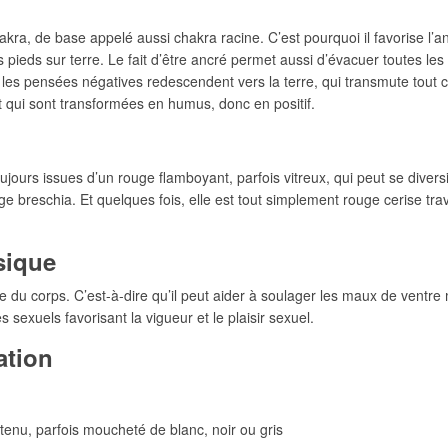
kra, de base appelé aussi chakra racine. C’est pourquoi il favorise l’a
les pieds sur terre. Le fait d’être ancré permet aussi d’évacuer toutes l
ar les pensées négatives redescendent vers la terre, qui transmute tout
et qui sont transformées en humus, donc en positif.
oujours issues d’un rouge flamboyant, parfois vitreux, qui peut se divers
ge breschia. Et quelques fois, elle est tout simplement rouge cerise tr
sique
le du corps. C’est-à-dire qu’il peut aider à soulager les maux de ventre ma
es sexuels favorisant la vigueur et le plaisir sexuel.
ation
enu, parfois moucheté de blanc, noir ou gris