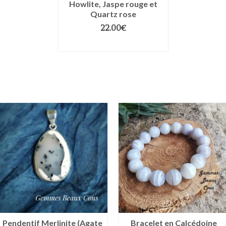
Howlite, Jaspe rouge et
Quartz rose
22.00
€
CHOIX DES OPTIONS
Pendentif Merlinite (Agate
Bracelet en Calcédoine