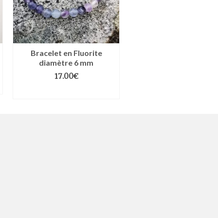
Bracelet en Fluorite
Bracelet Hématite,
diamètre 6 mm
Cornaline et Jaspe ro
17.00
€
27.00
€
CHOIX DES OPTIONS
CHOIX DES OPTIO