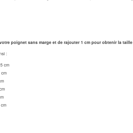
 votre poignet
sans marge et de rajouter 1 cm pour obtenir la taill
nsi :
15 cm
6 cm
 cm
 cm
cm
0 cm