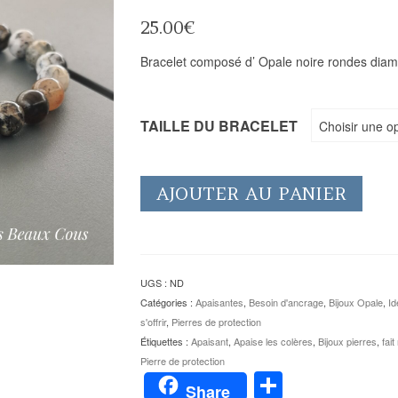
25.00
€
Bracelet composé d’ Opale noire rondes dia
TAILLE DU BRACELET
Choisir une o
AJOUTER AU PANIER
UGS :
ND
Catégories :
Apaisantes
,
Besoin d'ancrage
,
Bijoux Opale
,
I
s'offrir
,
Pierres de protection
Étiquettes :
Apaisant
,
Apaise les colères
,
Bijoux pierres
,
fait
Pierre de protection
Partager
Share