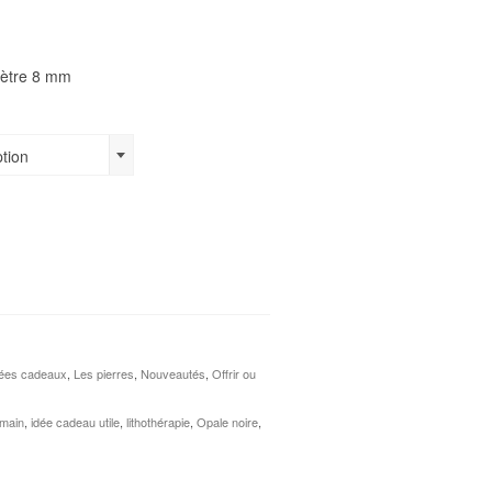
mètre 8 mm
ption
dées cadeaux
,
Les pierres
,
Nouveautés
,
Offrir ou
 main
,
idée cadeau utile
,
lithothérapie
,
Opale noire
,