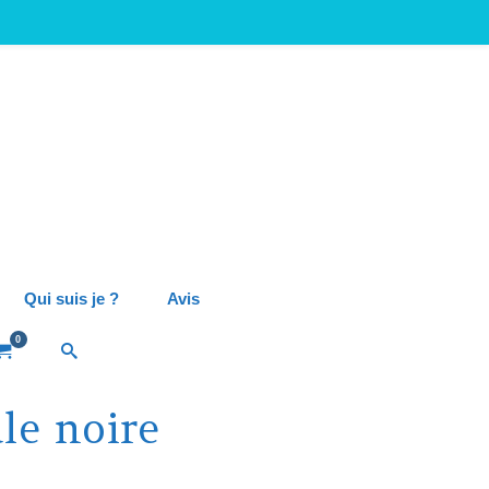
Qui suis je ?
Avis
0
le noire