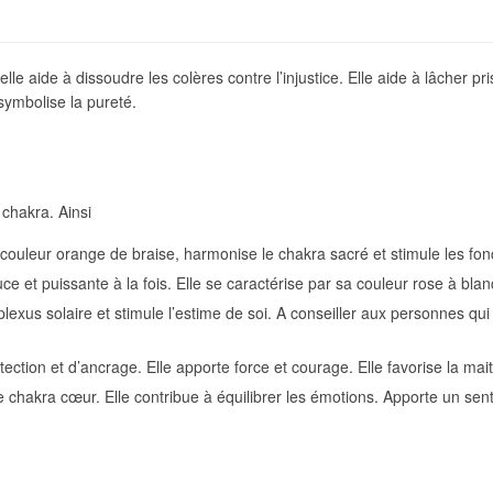
lle aide à dissoudre les colères contre l’injustice. Elle aide à lâcher pri
 symbolise la pureté.
l chakra. Ainsi
couleur orange de braise, harmonise le chakra sacré et stimule les fon
e et puissante à la fois. Elle se caractérise par sa couleur rose à blanc
plexus solaire et stimule l’estime de soi. A conseiller aux personnes qu
tection et d’ancrage. Elle apporte force et courage. Elle favorise la mai
 chakra cœur. Elle contribue à équilibrer les émotions. Apporte un sent