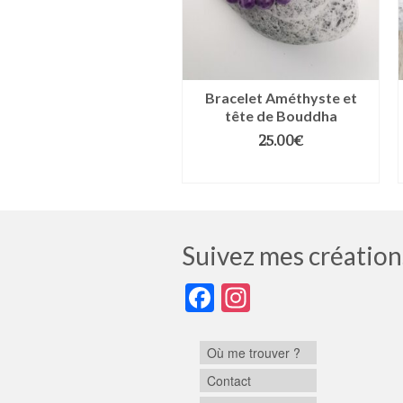
Jaspe K2
Bracelet Améthyste et
tête de Bouddha
27.00
€
25.00
€
HOIX DES OPTIONS
CHOIX DES OPTIONS
Suivez mes création
Facebook
Instagram
Où me trouver ?
Contact