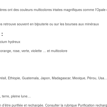
ères ont des couleurs multicolores irisées magnifiques comme l’Opale d’
les retrouve souvent en bijouterie ou sur les bourses aux minéraux
 :
icium hydreux
orange, rose, verte, violette … et multicolore
 Brésil, Ethiopie, Guatemala, Japon, Madagascar, Mexique, Pérou, Usa
 terre, pleine lune…
 d’être purifiée et rechargée. Consulter la rubrique Purification recha