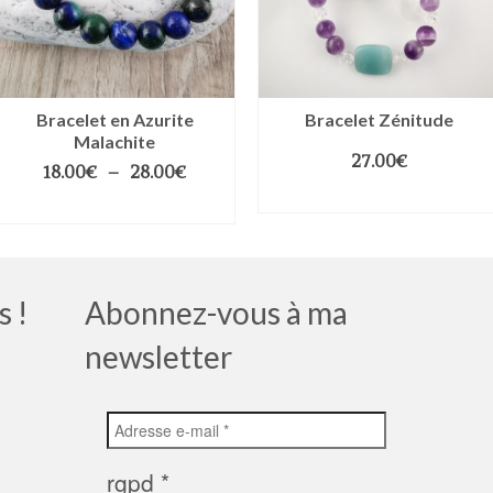
Bracelet en Azurite
Bracelet Zénitude
Malachite
27.00
€
18.00
€
–
28.00
€
CHOIX DES OPTIONS
CHOIX DES OPTIONS
s !
Abonnez-vous à ma
newsletter
rgpd
*