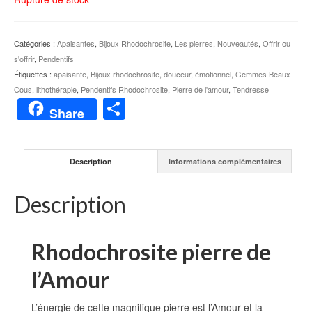
Catégories :
Apaisantes
,
Bijoux Rhodochrosite
,
Les pierres
,
Nouveautés
,
Offrir ou
s'offrir
,
Pendentifs
Étiquettes :
apaisante
,
Bijoux rhodochrosite
,
douceur
,
émotionnel
,
Gemmes Beaux
Cous
,
lithothérapie
,
Pendentifs Rhodochrosite
,
Pierre de l'amour
,
Tendresse
Partager
Share
Description
Informations complémentaires
Description
Rhodochrosite pierre de
l’Amour
L’énergie de cette magnifique pierre est l’Amour et la