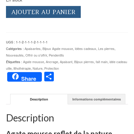
AJOUTER AU PANIER
UGS :
1-1-2-1-1-1-2-1-1-1-1
Catégories :
Apaisantes
,
Bijoux Agate mousse
,
Idées cadeaux
,
Les pierres
,
Nouveautés
,
Offrir ou s'offrir
,
Pendentifs
Étiquettes :
Agate mousse
,
Ancrage
,
Apaisant
,
Bijoux pierres
,
fait main
,
idée cadeau
utile
,
lithothérapie
,
Nature
,
Protection
Partager
Share
Description
Informations complémentaires
Description
Agate mousse reflet de la nature