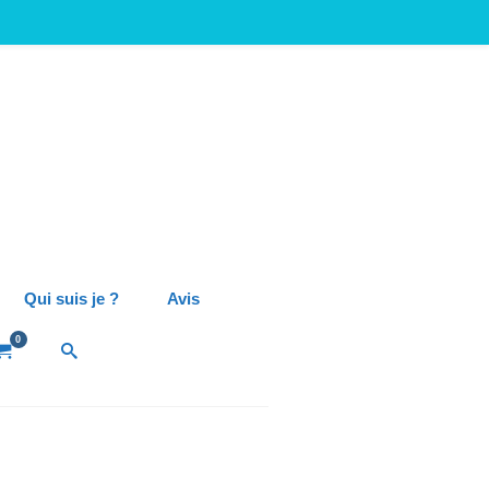
Qui suis je ?
Avis
0