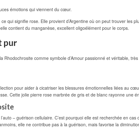
douces émotions qui viennent du cœur.
e qui signifie rose. Elle provient d’Argentine où on peut trouver les p
 elle contient du manganèse, excellent oligoélément pour le corps.
t pur
t la Rhodochrosite comme symbole d’Amour passionné et véritable, très
lection pour aider à cicatriser les blessures émotionnelles liées au cœu
se. Cette jolie pierre rose marbrée de gris et de blanc rayonne une én
osite
e l’auto – guérison cellulaire. C’est pourquoi elle est recherchée en c
oins, elle ne contribue pas à la guérison, mais favorise la diminution