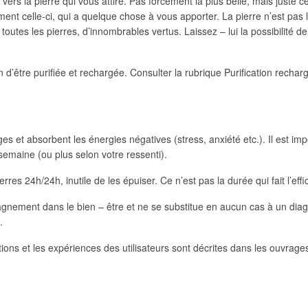
vers la pierre qui vous attire. Pas forcément la plus belle, mais juste ce
ment celle-ci, qui a quelque chose à vous apporter. La pierre n’est pas
e toutes les pierres, d’innombrables vertus. Laissez – lui la possibilité
 d’être purifiée et rechargée. Consulter la rubrique Purification recha
et absorbent les énergies négatives (stress, anxiété etc.). Il est impor
semaine (ou plus selon votre ressenti).
erres 24h/24h, inutile de les épuiser. Ce n’est pas la durée qui fait l’effi
pagnement dans le bien – être et ne se substitue en aucun cas à un dia
.
itions et les expériences des utilisateurs sont décrites dans les ouvrage
ger