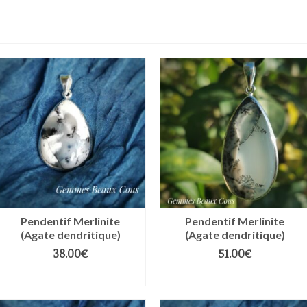
Pendentif Merlinite
Pendentif Merlinite
(Agate dendritique)
(Agate dendritique)
38.00
€
51.00
€
AJOUTER AU PANIER
AJOUTER AU PANIER