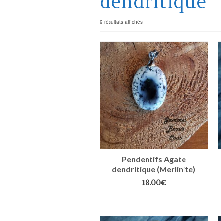
dendritique
9 résultats affichés
Pendentifs Agate
dendritique (Merlinite)
18.00
€
AJOUTER AU PANIER