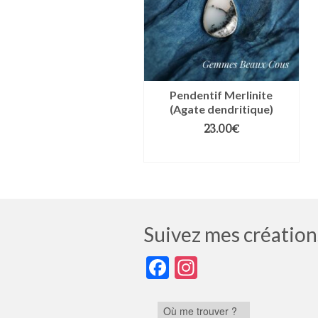
Pendentif Merlinite
(Agate dendritique)
23.00
€
AJOUTER AU PANIER
Suivez mes création
Facebook
Instagram
Où me trouver ?