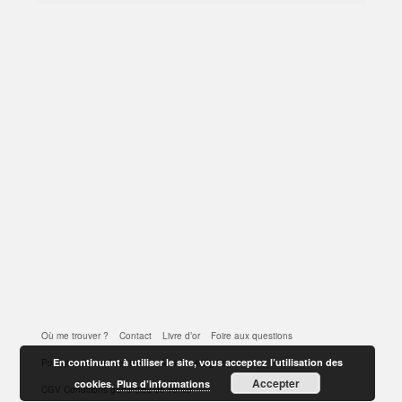
Où me trouver ?
Contact
Livre d’or
Foire aux questions
En continuant à utiliser le site, vous acceptez l’utilisation des
Politique de confidentialité
Mentions légales
Accepter
cookies.
Plus d’informations
CGV Conditions générales de vente